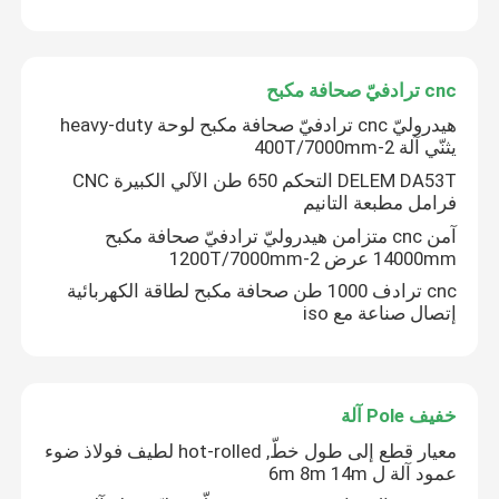
cnc ترادفيّ صحافة مكبح
هيدروليّ cnc ترادفيّ صحافة مكبح لوحة heavy-duty
يثنّي آلة 2-400T/7000mm
DELEM DA53T التحكم 650 طن الآلي الكبيرة CNC
فرامل مطبعة التانيم
آمن cnc متزامن هيدروليّ ترادفيّ صحافة مكبح
14000mm عرض 2-1200T/7000mm
cnc ترادف 1000 طن صحافة مكبح لطاقة الكهربائية
إتصال صناعة مع iso
خفيف Pole آلة
معيار قطع إلى طول خطّ, hot-rolled لطيف فولاذ ضوء
عمود آلة ل 6m 8m 14m