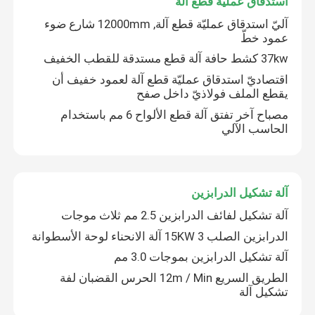
استدقاق عمليّة قطع آلة
آليّ استدقاق عمليّة قطع آلة, 12000mm شارع ضوء
عمود خطّ
جولة في المصنع
37kw كشط حافة آلة قطع مستدقة للقطب الخفيف
اقتصاديّ استدقاق عمليّة قطع آلة لعمود خفيف أن
ضبط الجودة
يقطع الملف فولاذيّ داخل صفح
مصباح آخر تفتق آلة قطع الألواح 6 مم باستخدام
الحاسب الآلي
اتصل بنا
أخبار
آلة تشكيل الدرابزين
آلة تشكيل لفائف الدرابزين 2.5 مم ثلاث موجات
القضايا
الدرابزين الصلب 15KW 3 آلة الانحناء لوحة الأسطوانة
آلة تشكيل الدرابزين بموجات 3.0 مم
اطلب عرض أسعار
الطريق السريع 12m / Min الحرس القضبان لفة
تشكيل آلة
cnc هيدروليّ صحافة مكبح