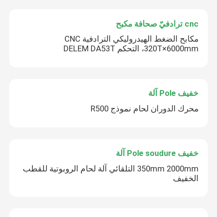
cnc ترادفيّ صحافة مكبح
مكابح الضغط الهيدروليكي الترادفية CNC
320T×6000mm، التحكم DELEM DA53T
خفيف Pole آلة
محرك الدوران لحام نموذج R500
خفيف Pole soudure آلة
350mm 2000mm التلقائي آلة لحام الروبوتية للقطب
الخفيف