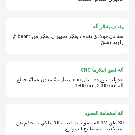
يقذف يفجّر آلة
صناعيّ فولاذيّ يقذف يفجّر تجهيز ل يفجّر من h beam,
زاوية وشقّ
آلة قطع البلازما CNC
جدولت نوع دقة عال cnc مصل دمّ معدن عمليّة قطع
آلة 1500mm, 2000mm
آلة استقامة العمود
30 طن 3M آلة تصويب القطب اللاسلكي بالتحكم عن
بعد لأقطاب مصابيح الشوارع