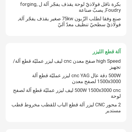
بكرة ناقل فولاذيّ لوحة يقذف يفجّر آلة ل forging,
Foudry, يصبّ صناعة
آلة تشكيل الدرابزين
صنع وفقا لطلب الزّبون 75kw صغير يقذف يفجّر آلة,
فولاذيّ سطحيّ تنظيف معدّ آليّ
هيدروليّ يقصّ آلة
يقذف يفجّر آلة
آلة قطع الليزر
high Speed صفح معدن cnc ليف ليزر عمليّة قطع آلة/
تجهيز
آلة قطع الليزر
500W دقة عال cnc YAG ليزر عمليّة قطع آلة
1500x3000 لصفح معدن
آلة قطع البلازما CNC
500W 1500x3000 cnc ليف ليزر عمليّة قطع آلة لصفح
لوحة
2 محور CNC ليزر آلة قطع الباب للقطب مخروط قطب
آلة استقامة العمود
مستدير
خط حز لفائف الصلب