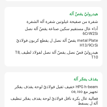
cnc ترادفيّ صحافة مكبح
هيدروليّ يقصّ آلة
شفرة من صفيحة غيلوتين شفرة آلة الشفرة
خفيف Pole آلة
أداء عال مستقيم سكين صناعة يقصّ آلة نصل
6CrW2Si
metal Plate يقصّ آلة نصل ل يقطع كربون فولاذيّ
خفيف Pole soudure آلة
H13/9CrSi
هيدروليّ قصّ نصل, يقصّ آلة نصل لفولاذ لطيف T8,
T10
آلة قطع باب القطب الخفيفة
آلة لحام التماس العالي والاحادي
يقذف يفجّر آلة
HPG h-beam خفيف ثقيل فولاذيّ لوحة يقذف يفجّر
قص على طول الجهاز
تجهيز مع ce, iso
فعالية عال بكرة ناقل فولاذيّ لوحة يقذف يفجّر تنظيف
آلة ل يسفط
استدقاق عمليّة قطع آلة