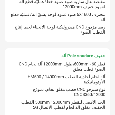
مقتصد عال سارية ضوء عمود خطّ/عمليّة قطع آلة
لعمود خفيف 12000mm
محترف 6X1600 ضوء عمود لوحة يشقّ آلة/عمليّة قطع
آلة
ربط مزدوج CNC هيدروليكية لوحة الانحناء لخط إنتاج
القطب الضوء
خفيف Pole soudure آلة
قطر 60~600mm،طول 12000mm آلة لحام CNC
الضوء قطب مغلق
آلة لحام أحادية القطب HM500 / 14000mm
الأوتوماتيكية
نوع سيرفو CNC قطب مغلق لحام، نموذج
CNCS360/12000
الحد الأقصى للقطر 500mm 12000mm القطب
الخفيف مغلق آلة لحام لقطب الاتصال 5G