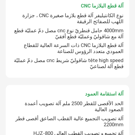
آلة قطع البلازما CNC
آلة لحام الروبوتية
نوع الكانتيليفر آلة قطع بلازما صغيرة CNC ، جزارة
اللهب للصفائح الرقيقة
4000mm حامل قنطريّ نوع cnc مصل دمّ عمليّة قطع
تراجع الساخنة معدات الجلفنة
آلة مع شاقوليّ وعمليّة قطع أفقيّ
آلة قطع البلازما CNC ذات السرعة العالية للقطاع
العمودي متعدد الرؤوس للصناعة
tête high speed شاقوليّ شريط cnc مصل دمّ عمليّة
قطع آلة لصناعيّ
آلة استقامة العمود
الحد الأقصى للقطر 2500 ملم آلة تصويب أعمدة
الصعود العالية
آلة تصويب التجميع عالية القطب الصاعق أقصى قطر
2200mm
آلة تجميع و تصويب القطب العالي HJZ-800