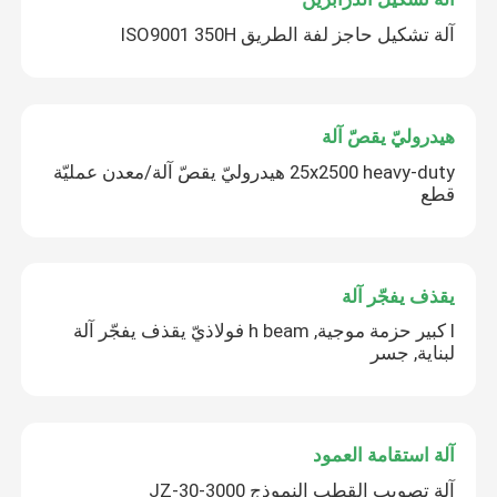
آلة تشكيل حاجز لفة الطريق ISO9001 350H
هيدروليّ يقصّ آلة
25x2500 heavy-duty هيدروليّ يقصّ آلة/معدن عمليّة
قطع
يقذف يفجّر آلة
l كبير حزمة موجية, h beam فولاذيّ يقذف يفجّر آلة
لبناية, جسر
آلة استقامة العمود
آلة تصويب القطب النموذج JZ-30-3000