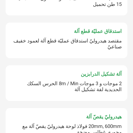
15 طن تحميل
استدقاق عمليّة قطع آلة
مقتصد هيدروليّ استدقاق عمليّة قطع آلة لعمود خفيف
صناعيّ
آلة تشكيل الدرابزين
2 موجات و 3 موجات 8m / Min الحرس السكك
الحديدية لفة تشكيل آلة
هيدروليّ يقصّ آلة
20mm, 600mm فولاذ لوحة هيدروليّ يقصّ آلة مع
محوري غطاس مضخة