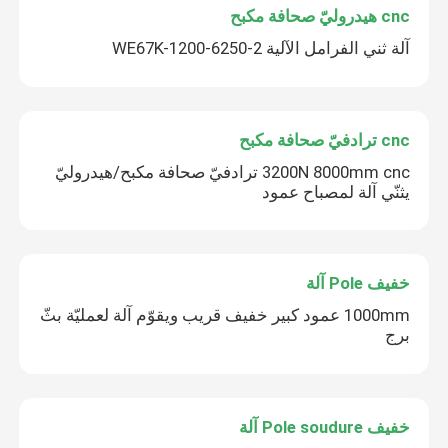
cnc هيدروليّ صحافة مكبح
آلة ثني الفرامل الآلية 2-WE67K-1200-6250
cnc ترادفيّ صحافة مكبح
3200N 8000mm cnc ترادفيّ صحافة مكبح/هيدروليّ
يثنّي آلة لمصباح عمود
إرسال
خفيف Pole آلة
1000mm عمود كبير خفيف قريب ويقوّم آلة لعمليّة بثّ
برج
خفيف Pole soudure آلة