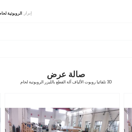
إبراز:
الروبوتية لحام
صالة عرض
3D تلقائيا روبوت الألياف آلة القطع بالليزر الروبوتية لحام