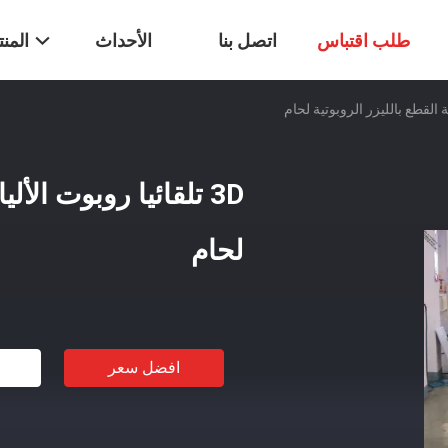
طلب اقتباس
اتصل بنا
الأحداث
المن
3D تلقائيا روبوت الأل
لحام
افضل سعر