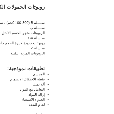
روبوتات الحمولات الك
سلسلة B (100-300 كجم) ، سلسلة CX (110-210 كجم) ، سلسلة Z (100-300 كجم)
سلسلة ب
الروبوتات متجر الجسم الأمثل
سلسلة CX
روبوتات جديدة كبيرة الحجم ذات
سلسلة Z
الروبوتات المرنة الثقيلة
تطبيقات نموذجية:
المجسم
نقطة الاحتكاك الانضمام
آلة تميل
التعامل مع المواد
إزالة المواد
الختم / الاستغناء
لحام البقعة