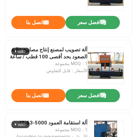
جولة في المصنع
افضل سعر
اتصل بنا
ضبط الجودة
آلة تصويب لمصنع إنتاج مصابيح عالية
اتصل بنا
الصعود بحد أقصى 100 قطب / ساعة
MOQ：1 مجموعة
الأسعار：قابل للتفاوض
أخبار
القضايا
افضل سعر
اتصل بنا
اطلب عرض أسعار
آلة استقامة العمود JZ-63-5000
MOQ：1 مجموعة
cnc هيدروليّ صحافة مكبح
الأسعار：According to requirements