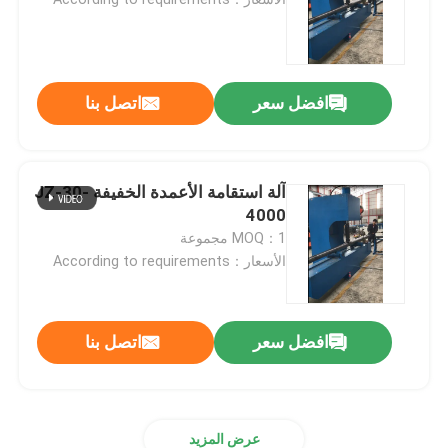
cnc ترادفيّ صحافة مكبح
افضل سعر
اتصل بنا
خفيف Pole آلة
خفيف Pole soudure آلة
آلة استقامة الأعمدة الخفيفة JZ-30-
4000
MOQ：1 مجموعة
آلة قطع باب القطب الخفيفة
الأسعار：According to requirements
آلة لحام التماس العالي والاحادي
افضل سعر
اتصل بنا
قص على طول الجهاز
استدقاق عمليّة قطع آلة
عرض المزيد