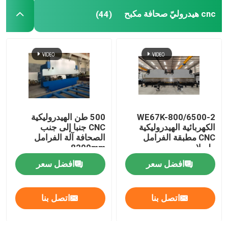
cnc هيدروليّ صحافة مكبح
(44)
آلة لحام الروبوتية
تراجع الساخنة معدات الجلفنة
2-WE67K-800/6500
500 طن الهيدروليكية
الكهربائية الهيدروليكية
CNC جنبا إلى جنب
CNC مطبقة الفرامل
الصحافة آلة الفرامل
طويلا
8200mm
افضل سعر
افضل سعر
اتصل بنا
اتصل بنا