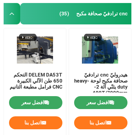
cnc ترادفيّ صحافة مكبح
(35)
هيدروليّ cnc ترادفيّ
DELEM DA53T التحكم
صحافة مكبح لوحة heavy-
650 طن الآلي الكبيرة
duty يثنّي آلة 2-
CNC فرامل مطبعة التانيم
400T/7000mm
افضل سعر
افضل سعر
اتصل بنا
اتصل بنا