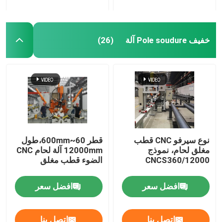
خفيف Pole soudure آلة
(26)
نوع سيرفو CNC قطب
قطر 60~600mm،طول
مغلق لحام، نموذج
12000mm آلة لحام CNC
CNCS360/12000
الضوء قطب مغلق
افضل سعر
افضل سعر
اتصل بنا
اتصل بنا