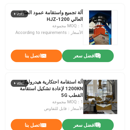
آلة تجميع واستقامة عمود الصاري
العالي HJZ-1200
MOQ：1 مجموعة
الأسعار：According to requirements
افضل سعر
اتصل بنا
آلة استقامة احتكارية هيدروليكية
1200KN لإعادة تشكيل استقامة
القطب 5G
MOQ：1 مجموعة
الأسعار：قابل للتفاوض
افضل سعر
اتصل بنا