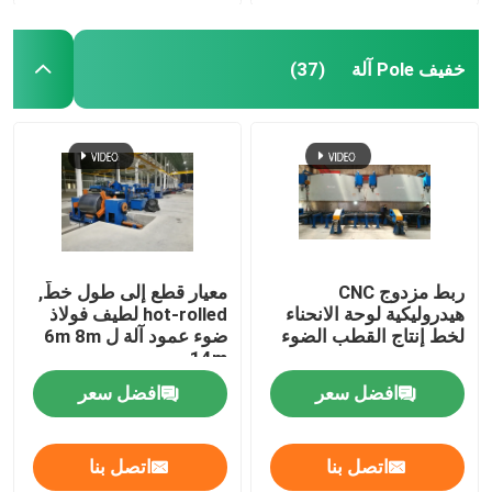
خفيف Pole آلة
(37)
ربط مزدوج CNC
معيار قطع إلى طول خطّ,
هيدروليكية لوحة الانحناء
hot-rolled لطيف فولاذ
لخط إنتاج القطب الضوء
ضوء عمود آلة ل 6m 8m
14m
افضل سعر
افضل سعر
اتصل بنا
اتصل بنا