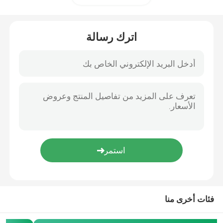
آلة تشكيل الدرابزين
اترك رسالة
هيدروليّ يقصّ آلة
يقذف يفجّر آلة
آلة قطع الليزر
آلة قطع البلازما CNC
آلة استقامة العمود
فئات أخرى منا
خط حز لفائف الصلب