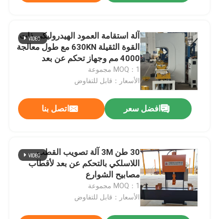
آلة استقامة العمود الهيدروليكي ذات
القوة الثقيلة 630KN مع طول معالجة
4000 مم وجهاز تحكم عن بعد
لاسلكي
MOQ：1 مجموعة
الأسعار：قابل للتفاوض
افضل سعر
اتصل بنا
30 طن 3M آلة تصويب القطب
اللاسلكي بالتحكم عن بعد لأقطاب
مصابيح الشوارع
MOQ：1 مجموعة
الأسعار：قابل للتفاوض