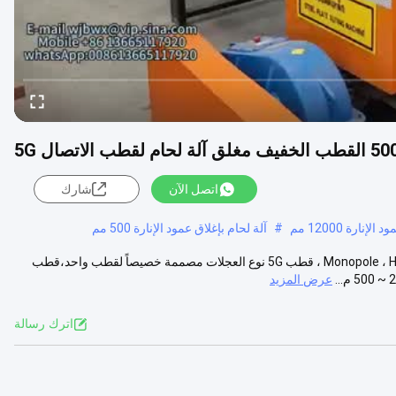
اتصل الآن
شارك
إنارة 12000 مم
#
آلة لحام بإغلاق عمود الإنارة 500 مم
CNC 5G آلة لحام قطب مغلق النموذج: HM500/12000 التصميم لـ Monopole ، Highmast ، قطب 5G نوع العجلات مصممة خصيصاً لقطب واحد،قطب
عرض المزيد
اترك رسالة