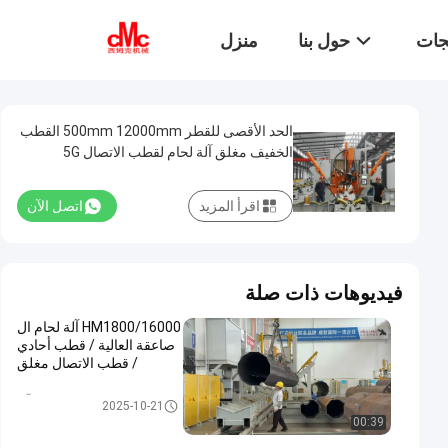
تجات
حول بنا
منزل
الحد الأقصى للقطر 500mm 12000mm القطب
الخفيف مغلق آلة لحام لقطب الاتصال 5G
اقرأ المزيد
اتصل الآن
فيديوهات ذات صلة
HM1800/16000 آلة لحام ال
صاعقة العالية / قطب أحادي
/ قطب الاتصال مغلق
خفيف Pole soudure آلة
2025-10-21
00:39