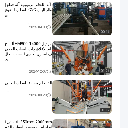
آلة اللحام الروبوتية آلة قطع إ
طار الباب CNC للقطب الضوئ
ي
آلة لحام الروبوتية
2025-04-08
00:16
موديل HM800-14000 آلة لح
ام الإغلاق ذات القطب الخفي
ف لصاري أحادي القطب العال
ي
خفيف Pole soudure آلة
01:26
2024-12-07
آلة لحام مغلقة للقطب العالي
خفيف Pole soudure آلة
2026-03-20
01:12
350mm 2000mm التلقائي آ
لة لحام الروبوتية للقطب الخف