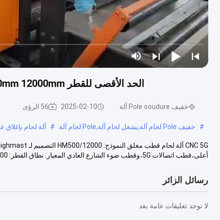
الحد الأقصى للقطر 500mm 12000mm القطب الخفيف مغلق آلة لحام لقطب الاتصال 5G
خفيف Pole soudure آلة
2025-02-10
56 الرؤى
#
خفيف Pole لحام آلة,يشغل لحام آلة,Pole لحام آلة
#
آلة لحام بإغلاق عمود ال
أعلى،قطب اتصالات 5G،وقطب ضوء الشارع العادي المعيار: نطاق القطر: 200 ~ 500 م...
رسائل الزائر
لا توجد تعليقات عامة بعد