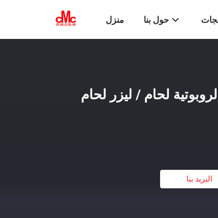
تجات
حول بنا
منزل
ه التبريد آلة 9KW الروبوتية لحام / ليزر لحام
البريد بنا