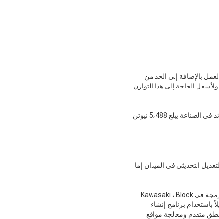
لعمل بالإضافة إلى الحد من
ت.يلغي التصميم المبتكر لهيكل الارتباط المتقدم من Kawasaki لحركة ذراع JT3 لأعلى ولأسفل الحاجة إلى هذا التوازن
باستخدام تقنيات هندسية متقدمة في تكنولوجيا المحركات ، يكون الروبوت قادرًا على تحقيق عزم دوران معصم رائد في الصناعة يبلغ 5،488 نيوتن
سمح للروبوتات بالتعديل التحديثي في ​​الميدان إما
يمكن برمجة M Series Robots بطريقتين ، عبر قلادة تعليم الروبوت أو الكمبيوتر ، وباستخدام إحدى منهجيات البرمجة في Kawasaki ، Block
تغرق وقتًا طويلاً باستخدام برنامج إنشاء
إنشاء منطق متقدم ومعالجة مواقع