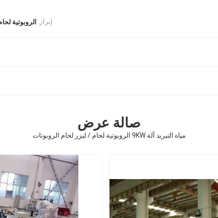
إبراز:
الروبوتية لحام
صالة عرض
مياه التبريد آلة 9KW الروبوتية لحام / ليزر لحام الروبوتات