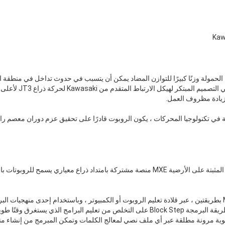
ة الحمولة وزنًا كبيرًا للتوازن المضاد يمكن أن يتسبب في حدوث تداخل في منطقة ا
نطاق العمل الكلي للروبو
وزيادة مظروف العمل.
تستخدم جميع الروبوتات الأربعة المثبتة على الأرضية MXE منصة مشتركة بامتداد ذراع معياري ي
Step أو AS Language.تعمل طريقة البرمجة Block Step على التخلص من تعليم البرامج الذي يس
ار التلقائي.توفر لغة AS القوية مرونة مطلقة عبر أي ملف نصي لمعالج الكلمات وتمكن المبرمج من 