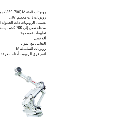
روبوتات الفئة M (350-700 كجم)
روبوتات ذات معصم عالي
مذهلة تصل إلى 700 كجم ، يمنحها تصميم خط الروبوت المبتكر القدرة على رفع ومعالجة الأحمال الثقيلة بسهولة كبيرة ودقة عالية.
تطبيقات نموذجية:
آلة تميل
التعامل مع المواد
روبوتات السلسلة M:
انقر فوق الروبوت أدناه لمعرفة 