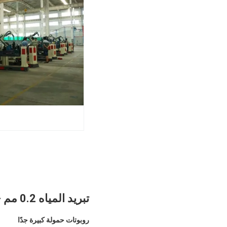
تبريد المياه 0.2 مم - 3 مم 9KW آلة قطع لحام روبوت ، آلة لحام روبوت بالليزر
روبوتات حمولة كبيرة جدًا