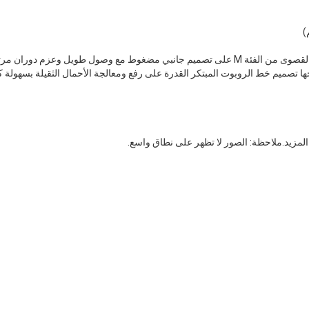
تشتمل الروبوتات ذات الحمولة القصوى من الفئة M على تصميم جانبي مضغوط مع وصول طويل و
المزيد.ملاحظة: الصور لا تظهر على نطاق واسع.