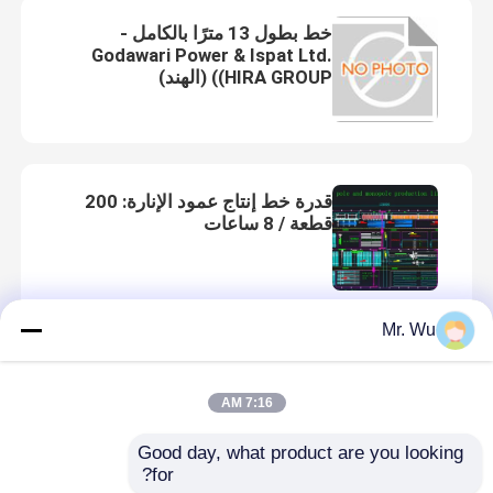
خط بطول 13 مترًا بالكامل -
آلة تشكيل الدرابزين
Godawari Power & Ispat Ltd.
(HIRA GROUP) (الهند)
هيدروليّ يقصّ آلة
يقذف يفجّر آلة
قدرة خط إنتاج عمود الإنارة: 200
قطعة / 8 ساعات
آلة قطع الليزر
Mr. Wu
آلة قطع البلازما CNC
قدرة خط إنتاج عمود الإنارة: 100
قطعة / 8 ساعات
آلة استقامة العمود
7:16 AM
Good day, what product are you looking 
خط حز لفائف الصلب
for?