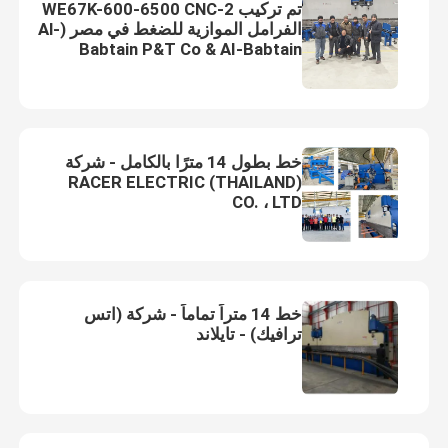
تم تركيب 2-WE67K-600-6500 CNC
الفرامل الموازية للضغط في مصر (Al-
Babtain P&T Co & AI-Babtain
جولة في المصنع
LeBLANC)
ضبط الجودة
خط بطول 14 مترًا بالكامل - شركة
RACER ELECTRIC (THAILAND)
اتصل بنا
CO. ، LTD
أخبار
القضايا
خط 14 متراً تماماً - شركة (اتس
ترافيك) - تايلاند
اطلب عرض أسعار
cnc هيدروليّ صحافة مكبح