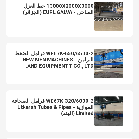
13000X2000X3000 خط الغزل
الساخن - EURL GALVA (الجزائر)
cnc ترادفيّ صحافة مكبح
خفيف Pole آلة
2-WE67K-650/6500 فرامل الضغط
خفيف Pole soudure آلة
التزامن - NEW MEN MACHINES
AND EQUIPMENTT CO., LTD.
(العميل النهائي في مصر)
آلة قطع باب القطب الخفيفة
آلة لحام التماس العالي والاحادي
2-WE67K-320/6000 فرامل الصحافة
الموازية - Utkarsh Tubes & Pipes
Limited (الهند)
قص على طول الجهاز
استدقاق عمليّة قطع آلة