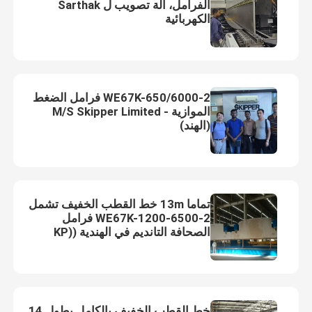
الفرامل، آلة تصويب ل Sarthak
الكهربائية
2-WE67K-650/6000 فرامل الضغط
الموازية - M/S Skipper Limited
(الهند)
تماما 13m خط القطب الخفيف تشمل
2-WE67K-1200-6500 فرامل
الصحافة التانديم في الهندية ((KP
الخضراء الهندسة
خط القطب الخفيف بالكامل بطول 14