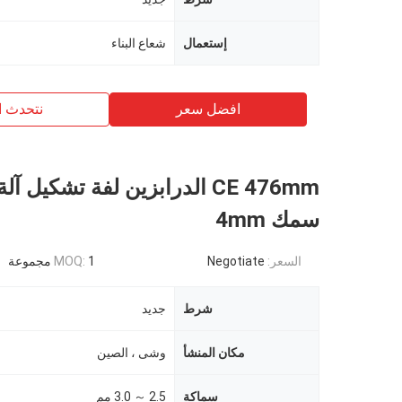
إستعمال
شعاع البناء
افضل سعر
نتحدث ا
CE 476mm الدرابزين لفة تشكيل آ
سمك 4mm
السعر:
Negotiate
1 مجموعة
MOQ:
شرط
جديد
مكان المنشأ
وشى ، الصين
سماكة
2.5 ～ 3.0 مم