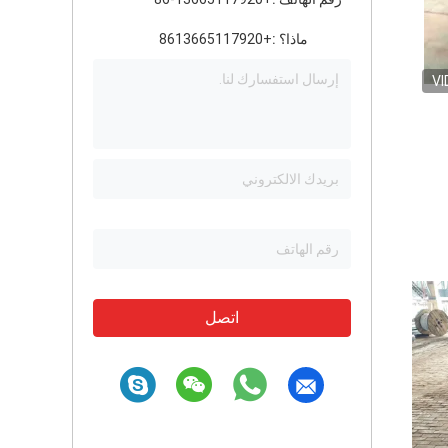
ماذا؟ :
+8613665117920
VI
اتصل