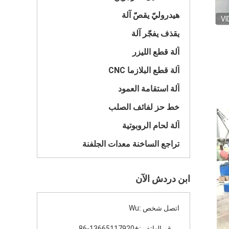
هيدروليّ يقصّ آلة
VI
يقذف يفجّر آلة
آلة قطع الليزر
آلة قطع البلازما CNC
آلة استقامة العمود
خط حز لفائف الصلب
آلة لحام الروبوتية
تراجع الساخنة معدات الجلفنة
ابن دردش الآن
اتصل شخص :
Wu
رقم الهاتف :
+86-13665117920