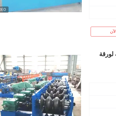
DEO
لآن
لة لورقة