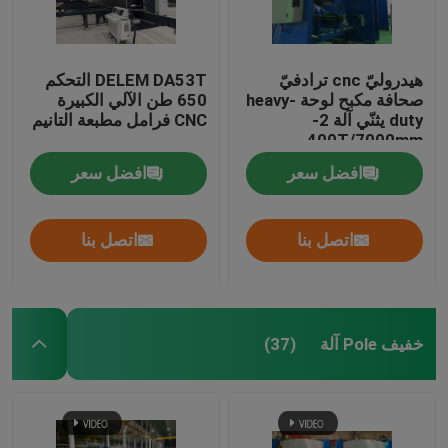
هيدروليّ cnc ترادفيّ
DELEM DA53T التحكم
صحافة مكبح لوحة heavy-
650 طن الآلي الكبيرة
duty يثنّي آلة 2-
CNC فرامل مطبعة التانيم
400T/7000mm
افضل سعر
افضل سعر
اتصل بنا
اتصل بنا
خفيف Pole آلة
(37)