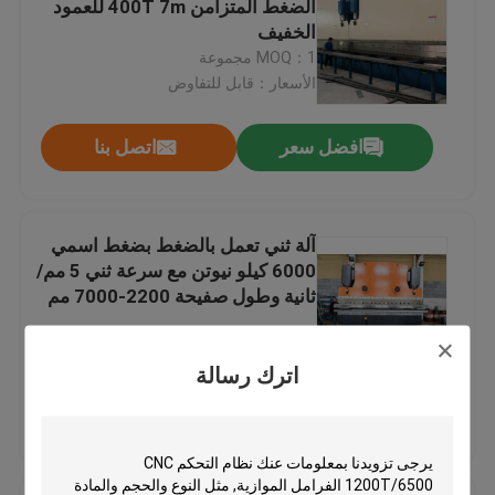
الضغط المتزامن 400T 7m للعمود
الخفيف
آلة تشكيل الدرابزين
MOQ：1 مجموعة
الأسعار：قابل للتفاوض
هيدروليّ يقصّ آلة
افضل سعر
اتصل بنا
يقذف يفجّر آلة
آلة ثني تعمل بالضغط بضغط اسمي
آلة قطع الليزر
6000 كيلو نيوتن مع سرعة ثني 5 مم/
ثانية وطول صفيحة 2200-7000 مم
آلة قطع البلازما CNC
اترك رسالة
آلة استقامة العمود
افضل سعر
اتصل بنا
خط حز لفائف الصلب