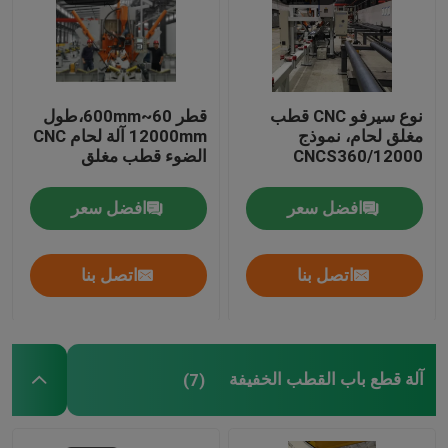
نوع سيرفو CNC قطب
قطر 60~600mm،طول
مغلق لحام، نموذج
12000mm آلة لحام CNC
CNCS360/12000
الضوء قطب مغلق
افضل سعر
افضل سعر
اتصل بنا
اتصل بنا
آلة قطع باب القطب الخفيفة
(7)