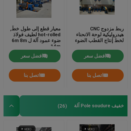
ربط مزدوج CNC
معيار قطع إلى طول خطّ,
هيدروليكية لوحة الانحناء
hot-rolled لطيف فولاذ
لخط إنتاج القطب الضوء
ضوء عمود آلة ل 6m 8m
14m
افضل سعر
افضل سعر
اتصل بنا
اتصل بنا
خفيف Pole soudure آلة
(26)