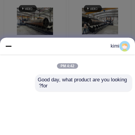
HM1200 قطر 1200mm
HM1600/16000
kimi
إغلاق آلة لحام لحام
الصاعقة العالية / القطب
الطولية
الواحد / الاتصال قطب
مغلق آلة لحام نموذج
4:42 PM
افضل سعر
افضل سعر
Good day, what product are you looking 
for?
اتصل بنا
اتصل بنا
عرض المزيد