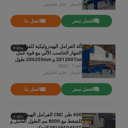
الأسعار：قابل للتفاوض
جولة في المصنع
افضل سعر
اتصل بنا
ضبط الجودة
آلة الفرامل الهيدروليكية للفرامل
اتصل بنا
الجهاز الحاسب الآلي مع قوة عمل
2X1200Ton و 2X6250mm طول
الطاولة لفترة خدمة طويلة
MOQ：1 set
أخبار
الأسعار：قابل للتفاوض
القضايا
افضل سعر
اتصل بنا
اطلب عرض أسعار
400 طن CNC الفرامل الهيدروليكية
للضغط مع 8000 مم الطول العامل و
cnc هيدروليّ صحافة مكبح
DELEM DA53T التحكم