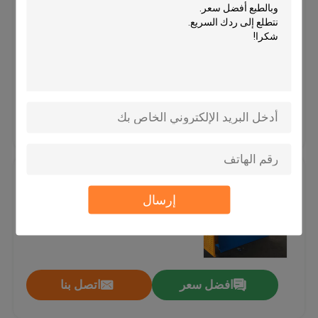
نموذج الفرامل الهيدروليكية للضغط
التانديمي CNC: 2-We67k-
آلة لحام الروبوتية
1200/6250 لصنع الأقواس
الاحتكارية، برج أنابيب ناقلات
MOQ：1 مجموعة
السيارات والعمود العالي
تراجع الساخنة معدات الجلفنة
الأسعار：قابل للتفاوض
افضل سعر
اتصل بنا
آلة ثني الفرامل الكهربائية المتقدمة
ذات التحكم العددي 3260mm x
إرسال
1500mm
افضل سعر
اتصل بنا