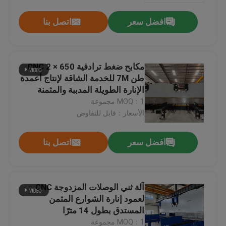
افضل سعر
اتصل بنا
مكابح ضغط ترادفية CNC 2 × 650
طن 7M للخدمة الشاقة لإنتاج أعمدة
الإنارة الطويلة المدببة والمثمنة
MOQ：1 مجموعة
الأسعار：قابل للتفاوض
افضل سعر
اتصل بنا
المنزل
آلة ثني الوصلات المزدوجة CNC
منتجات
لعمود إنارة الشوارع المثمن
المستدق بطول 14 مترًا
معلومات عنا
MOQ：1 مجموعة