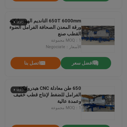
650T 6000mm التانديم الهيدروليكية
ورقة المعدن الصحافة الفرامل الضوء
القطب صنع
MOQ：1 مجموعة
الأسعار：Negociate
افضل سعر
اتصل بنا
650 طن معادلة CNC هيدروليكية
الفرامل للضغط لإنتاج قطب خفيف
وعمدة عالية
MOQ：1 مجموعة