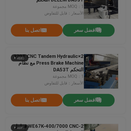
MOQ：1 مجموعة
الأسعار：قابل للتفاوض
cnc ترادفيّ صحافة مكبح
افضل سعر
اتصل بنا
خفيف Pole آلة
خفيف Pole soudure آلة
2×320T CNC Tandem Hydraulic
Press Brake Machine مع نظام
التحكم DA53T
آلة قطع باب القطب الخفيفة
MOQ：1 مجموعة
الأسعار：قابل للتفاوض
آلة لحام التماس العالي والاحادي
افضل سعر
اتصل بنا
قص على طول الجهاز
2-WE67K-400/7000 CNC فرامل
استدقاق عمليّة قطع آلة