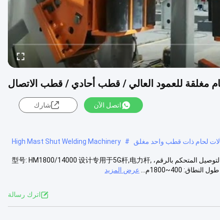
اتصل الآن
شارك
,آلات لحام ذات قطب واحد مغلق
#
High Mast Shut Welding Machinery
أجهزة اللحام CNC POLE SHUT-MACHINE ، النموذج: HM1800/14000 آلة التوصيل المتحكم بالرقم، 型号: HM1800/14000 设计专用于5G杆,电力杆,
عرض المزيد
اترك رسالة