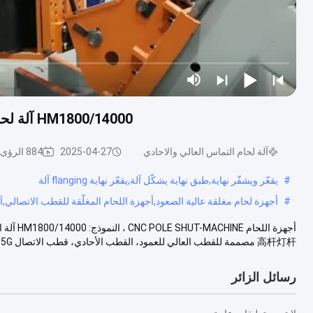
HM1800/14000 آلة لحام مغلقة للعمود العالي / قطب أحادي / قطب الاتصال
آلة لحام التماس العالي والاحادي
2025-04-27
884 الرؤى
#
يقعّر ويشفّر نهاية,طبق نهاية يشكّل آلة,يقعّر نهاية flanging آلة
#
أجهزة لحام مغلقة عالية الصعود,أجهزة اللحام المغلّقة للقطب الاتصالي
高杆灯杆 مصممة للقطب العالي للعمود، القطب الأحادي، قطب الاتصال 5G طول النطاق: 400~1800م...
رسائل الزائر