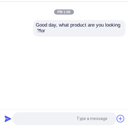
1:06 PM
Good day, what product are you looking 
for?
8m قطب خفيف يقطع إلى طول خطّ حزّ مستدق
خفيف Pole آلة
2025-03-24
20 الرؤى