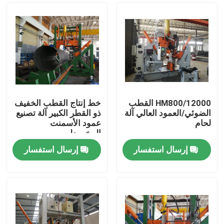
HM800/12000 القطب
خط إنتاج القطب الخفيف
الضوئي/العمود العالي آلة
ذو القطر الكبير آلة تصنيع
لحام
عمود الأسمنت
المخروطي
إرسال استفسار
إرسال استفسار
المنزل
منتجات
معلومات عنا