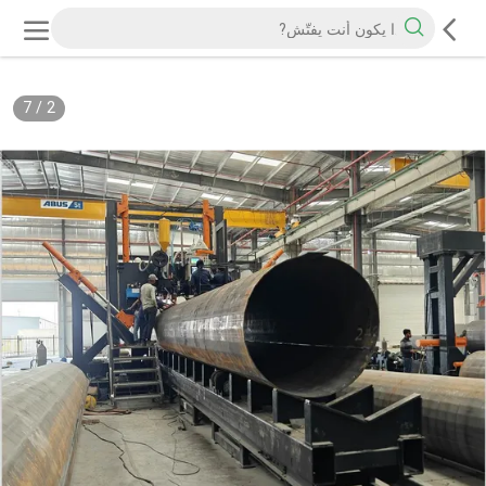
7
/
2