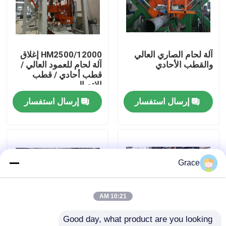
جولة في المصنع
آلة لحام الصاري العالي
HM2500/12000 إغلاق
ضبط الجودة
والقطب الأحادي
آلة لحام للعمود العالي /
قطب أحادي / قطب
الاتصال
اتصل بنا
إرسال استفسار
إرسال استفسار
أخبار
القضايا
Grace
اطلب عرض أسعار
10:21 AM
Good day, what product are you looking 
cnc هيدروليّ صحافة مكبح