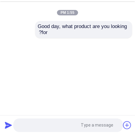
1:55 PM
Good day, what product are you looking 
for?
حسب الطّلب صفح يثنّي آلة صحافة مكبح tooling لتحكم لوح
خزانة
cnc ترادفيّ صحافة مكبح
2025-10-21
45 الرؤى