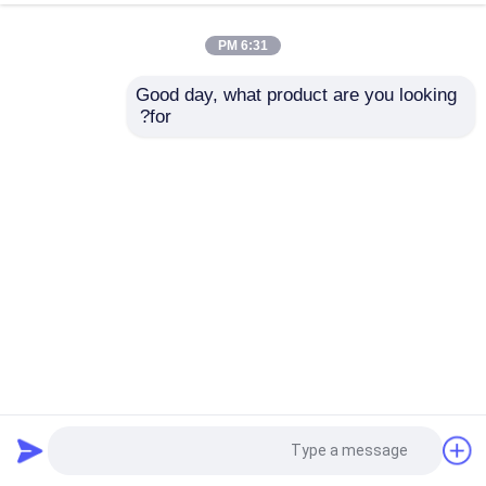
6:31 PM
Good day, what product are you looking 
for?
400T/7000mm CNC فرامل الفرامل التانديمي 8000kn Cnc
هيدروليك فرامل الفرامل
cnc ترادفيّ صحافة مكبح
2025-03-17
26614 الرؤى