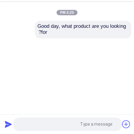
4:20 PM
Good day, what product are you looking 
for?
إوزّة عنق صحافة مكبح ثقب طرد سنبك وقالب أداة/mould لحان
آلة
cnc ترادفيّ صحافة مكبح
2025-10-21
22 الرؤى