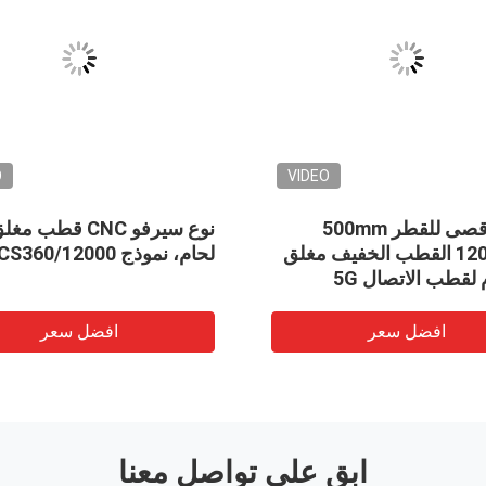
O
VIDEO
الحد الأقصى للقطر 500mm
نوع سيرفو CNC قطب مغ
12000mm القطب الخفيف مغلق
لحام، نموذج CNCS360/12000
 لقطب الاتصال 5G
افضل سعر
افضل سعر
ابق على تواصل معنا