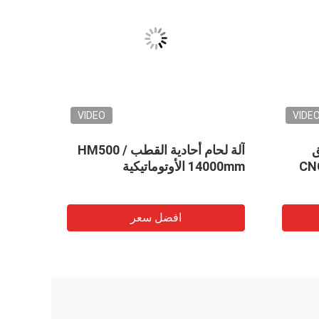
VIDEO
VIDE
لق
آلة لحام أحادية القطب HM500 /
14000mm الأوتوماتيكية
قطب 
افضل سعر