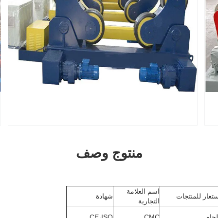
منتوج وصف
اسم العلامة
عار للمنتجات
شهادة
التجارية
لحام
CMC
CE،ISO