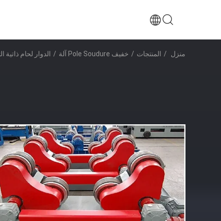
منزل
/
المنتجات
/
خفيف Pole Soudure آلة
/
الدوار لحام ذاتية الت