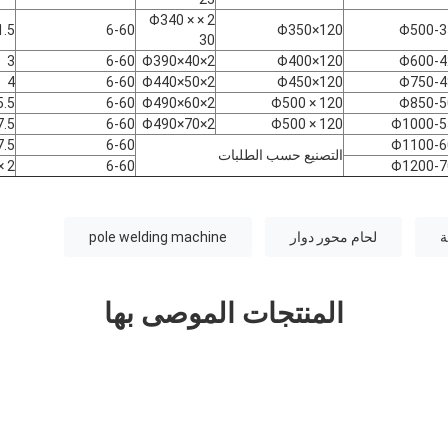
2 × Φ340 ×
1.5
6-60
Φ350×120
Φ500-3
30
3
6-60
2×Φ390×40
Φ400×120
Φ600-4
4
6-60
2×Φ440×50
Φ450×120
Φ750-4
5.5
6-60
2×Φ490×60
Φ500 × 120
Φ850-5
7.5
6-60
2×Φ490×70
Φ500 × 120
Φ1000-5
7.5
6-60
Φ1100-6
التصنيع حسب الطلبات
2 × 5.5
6-60
Φ1200-7
لحام محور دوار
pole welding machine
المنتجات الموصى بها