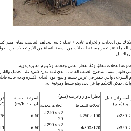
تكاك بين العجلات والخزان، عادي + عجلة ذاتية التحالف، لتناسب نطاق قطر كبي
العاملة عند تغيير مسافة العجلات من السعة الثقيلة من الأدواتعجلات من الفولا
ن الثقيل.
قطر الدوار وعرضه (ملم)
أسطواني قابل
السرعة الخطية
قوة
بيق ((ملم)
للدراجة (m/h)
(كي
عجلات المطاط
عجلات معدنية
2 × Φ240 ×
.75
6-60
Φ250 × 100
Φ250-2
20
2 × Φ290 ×
1.1
6-60
Φ300×120
Φ320-2
25