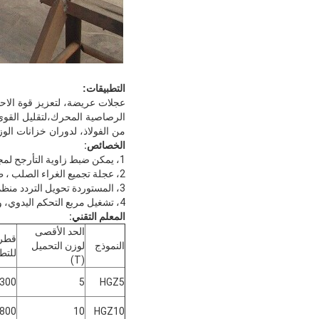
التطبيقات:
عجلات عريضة، لتعزيز قوة الاح
الرصاصية المحرك،لتقليل القوى 
من الفولاذ، لدوران خزانات الوز
الخصائص:
1، يمكن ضبط زاوية التأرجح لمجموعة العجلات تلقائيًا وفقًا لقطر العمل وحجمها ولا يلزم معايرة يدوية.
2، عجلة تجميع الغراء الصلب ، طن طويل يتبنى التدحرج الصلب الكامل ، الذي لديه قدرة كبيرة على تحميل والقدرة على القيادة.
3، المستوردة تحويل التردد منظم السرعة، والتي تتميز في عرض تنظيم واسع، قوة البداية الكبيرة ودقة عالية قابلة للتعديل.
4، تشغيل مربع التحكم اليدوي، والتي يمكن التحكم بها عن بعد، وهو بسيط وموثوق به.
المعلم التقني:
الحد الأقصى
قطر 
النموذج
لوزن التحميل
للتط
(T)
300
5
HGZ5
800
10
HGZ10