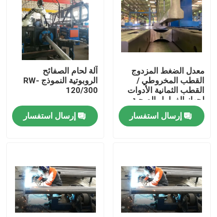
معدل الضغط المزدوج
آلة لحام الصفائح
القطب المخروطي /
الروبوتية النموذج RW-
القطب الثمانية الأدوات
120/300
لجهاز الفرامل الصحية
إرسال استفسار
إرسال استفسار
المنزل
منتجات
معلومات عنا