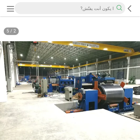
5
/
2