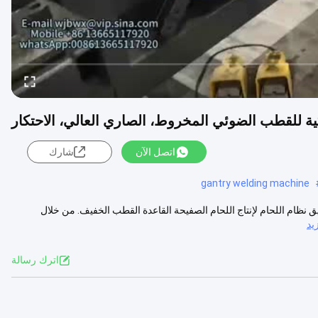
كية للقطب الضوئي المخروط، الصاري العالي، الاحتكار
اتصل الآن
شارك
gantry welding machine
الآلية النموذج: RW-120/300 التطبيق: : يتم تطبيق نظام اللحام لإنتاج اللحام الصفيحة القاعدة القطب الخفيف. من خلال
يد
اترك رسالة