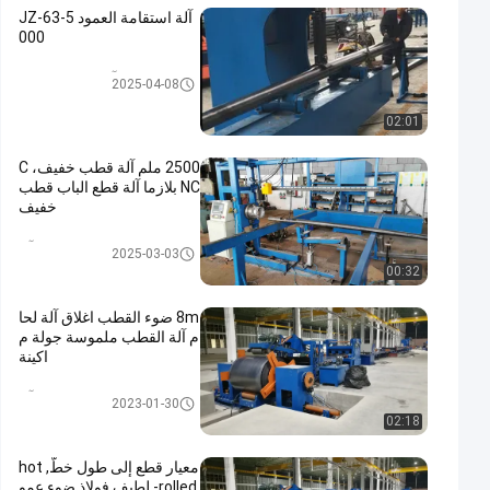
آلة استقامة العمود JZ-63-5
000
آلة استقامة العمود
2025-04-08
02:01
2500 ملم آلة قطب خفيف، C
NC بلازما آلة قطع الباب قطب
خفيف
خفيف Pole آلة
2025-03-03
00:32
8m ضوء القطب اغلاق آلة لحا
م آلة القطب ملموسة جولة م
اكينة
خفيف Pole آلة
2023-01-30
02:18
معيار قطع إلى طول خطّ, hot
-rolled لطيف فولاذ ضوء عمو