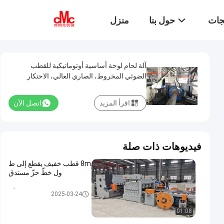
تجات
حول بنا
منزل
آلة لحام لوحة أساسية أوتوماتيكية للقطب
الضوئي المخروط، الصاري العالي، الاحتكار
اقرأ المزيد
اتصل الآن
فيديوهات ذات صلة
8m قطب خفيف يقطع إلى ط
ول خطّ حزّ مستدق
خفيف Pole آلة
2025-03-24
01:08