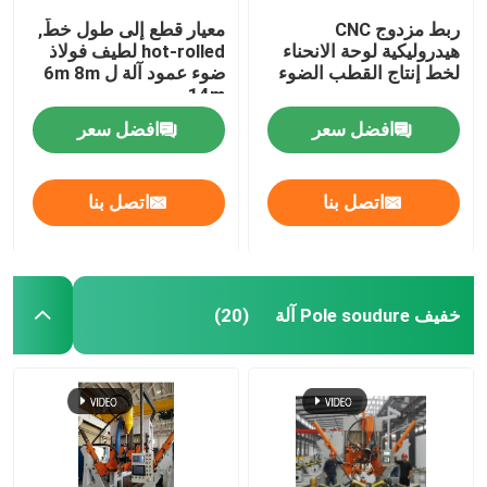
ربط مزدوج CNC
معيار قطع إلى طول خطّ,
هيدروليكية لوحة الانحناء
hot-rolled لطيف فولاذ
لخط إنتاج القطب الضوء
ضوء عمود آلة ل 6m 8m
14m
افضل سعر
افضل سعر
اتصل بنا
اتصل بنا
خفيف Pole soudure آلة
(20)