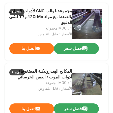
مجموعة قوالب CNC لأدوات الفرامل
بالضغط مع مواد 42CrMo وT7 للثني
الدقيق
MOQ：1 مجموعة
الأسعار：قابل للتفاوض
افضل سعر
اتصل بنا
المكابح الهيدروليكية المضغوطة
أدوات الموت / العفن الخرساني
MOQ：1 مجموعة
الأسعار：قابل للتفاوض
افضل سعر
اتصل بنا