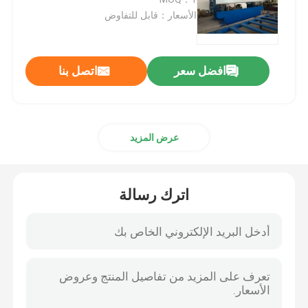
الأسعار：قابل للتفاوض
cnc ترادفيّ صحافة مكبح
افضل سعر
اتصل بنا
خفيف Pole آلة
خفيف Pole soudure آلة
عرض المزيد
آلة قطع باب القطب الخفيفة
اترك رسالة
آلة لحام التماس العالي والاحادي
قص على طول الجهاز
استدقاق عمليّة قطع آلة