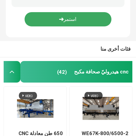
آلة تشكيل الدرابزين
هيدروليّ يقصّ آلة
فئات أخرى منا
يقذف يفجّر آلة
cnc هيدروليّ صحافة مكبح
(42)
آلة قطع الليزر
آلة قطع البلازما CNC
آلة استقامة العمود
خط حز لفائف الصلب
2-WE67K-800/6500
650 طن معادلة CNC