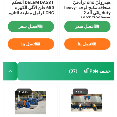
هيدروليّ cnc ترادفيّ
DELEM DA53T التحكم
صحافة مكبح لوحة heavy-
650 طن الآلي الكبيرة
duty يثنّي آلة 2-
CNC فرامل مطبعة التانيم
400T/7000mm
افضل سعر
افضل سعر
اتصل بنا
اتصل بنا
خفيف Pole آلة
(37)