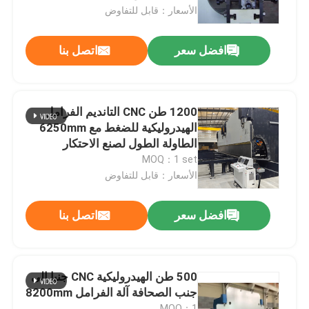
الأسعار：قابل للتفاوض
جولة في المصنع
افضل سعر
اتصل بنا
ضبط الجودة
1200 طن CNC التانديم الفرامل
اتصل بنا
الهيدروليكية للضغط مع 6250mm
الطاولة الطول لصنع الاحتكار
MOQ：1 set
أخبار
الأسعار：قابل للتفاوض
القضايا
افضل سعر
اتصل بنا
اطلب عرض أسعار
500 طن الهيدروليكية CNC جنبا إلى
جنب الصحافة آلة الفرامل 8200mm
cnc هيدروليّ صحافة مكبح
MOQ：1