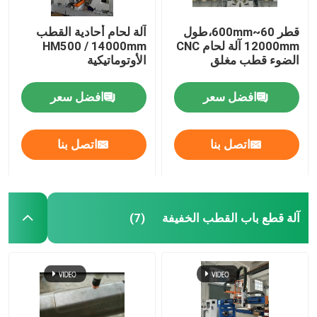
قطر 60~600mm،طول
آلة لحام أحادية القطب
12000mm آلة لحام CNC
HM500 / 14000mm
الضوء قطب مغلق
الأوتوماتيكية
افضل سعر
افضل سعر
اتصل بنا
اتصل بنا
آلة قطع باب القطب الخفيفة
(7)