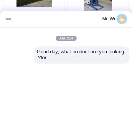
350mm 2000mm ضوء
آلة قطع الأبواب ذات
Mr. Wu
القطب الباب آلة قطع
القطب الخفيف من CNC
360 درجة
أقصى قطر 350mm
أقصى طول للقطع
3:14 AM
2000mm
افضل سعر
افضل سعر
Good day, what product are you looking 
for?
اتصل بنا
اتصل بنا
عرض المزيد
منزل
حول نا
اتصل بنا
Desktop Site
خريطة الموقع
سياسة الخصوصية