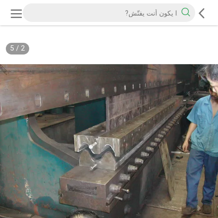
5
/
2