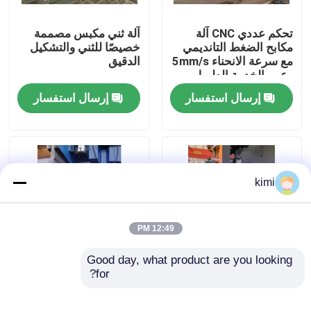
تحكم عددي CNC آلة
آلة ثني مكبس مصممة
جولة في المصنع
مكابح الضغط التانديمي
خصيصًا للثني والتشكيل
مع سرعة الانحناء 5mm/s
الدقيق
وعمر الخدمة الطويل
ضبط الجودة
إرسال استفسار
إرسال استفسار
اتصل بنا
أخبار
kimi
القضايا
12:49 PM
اطلب عرض أسعار
Good day, what product are you looking 
for?
آلة ثني مكبس بسرعة
أدوات الفرامل
ثني احترافية 5 مم/ثانية
المضغوطة لأعمدة
cnc هيدروليّ صحافة مكبح
لثني دقيق
الشارع الثمانية الأطراف