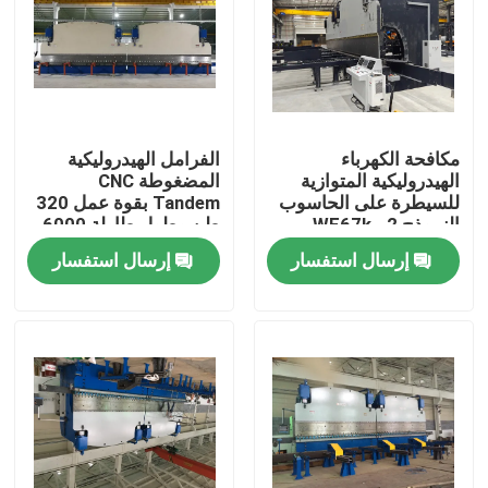
مكافحة الكهرباء
الفرامل الهيدروليكية
الهيدروليكية المتوازية
المضغوطة CNC
للسيطرة على الحاسوب
Tandem بقوة عمل 320
النموذج 2-WE67k-
طن وطول طاولة 6000
1200/6250 لصناعة ناقل
مم مع نظام DELEM
إرسال استفسار
إرسال استفسار
الحرارة الاحتكارية البرج
DA53T CNC
الأنبوبي والعمود العالي
المنزل
منتجات
معلومات عنا