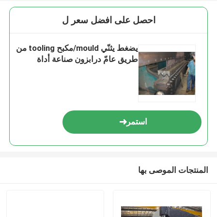
احصل على افضل سعر ل
يضغط يثنّي mould/مكبح tooling من
طريق عامّ درابزون صناعة أداة
استمر
المنتجات الموصى بها