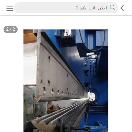
2
/
2