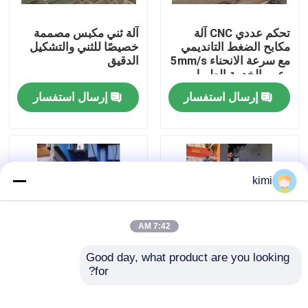
تحكم عددي CNC آلة
آلة ثني مكبس مصممة
جولة في المصنع
مكابح الضغط التانديمي
خصيصًا للثني والتشكيل
مع سرعة الانحناء 5mm/s
الدقيق
وعمر الخدمة الطويل
ضبط الجودة
إرسال استفسار
إرسال استفسار
اتصل بنا
أخبار
kimi
القضايا
7:42 AM
اطلب عرض أسعار
Good day, what product are you looking 
for?
آلة ثني مكبس بسرعة
أدوات الفرامل
ثني احترافية 5 مم/ثانية
المضغوطة لأعمدة
cnc هيدروليّ صحافة مكبح
لثني دقيق
الشارع الثمانية الأطراف