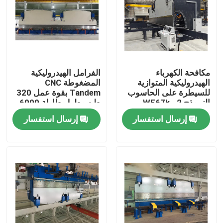
مكافحة الكهرباء
الفرامل الهيدروليكية
الهيدروليكية المتوازية
المضغوطة CNC
للسيطرة على الحاسوب
Tandem بقوة عمل 320
النموذج 2-WE67k-
طن وطول طاولة 6000
1200/6250 لصناعة ناقل
مم مع نظام DELEM
إرسال استفسار
إرسال استفسار
الحرارة الاحتكارية البرج
DA53T CNC
الأنبوبي والعمود العالي
المنزل
منتجات
معلومات عنا