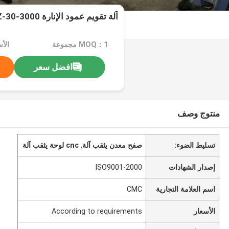
آلة تقويم عمود الإنارة JZ-30-3000
MOQ：1 مجموعة
افضل سعر
منتوج وصف
تسليط الضوء:
صفح معدن يثقب آلة
,
cnc لوحة يثقب آلة
إصدار الشهادات
ISO9001-2000
اسم العلامة التجارية
CMC
الأسعار
According to requirements