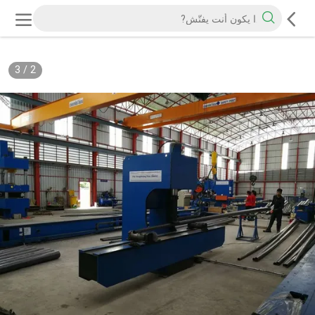
3
/
2