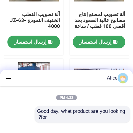
آلة تصويب لمصنع إنتاج
آلة تصويب القطب
جولة في المصنع
مصابيح عالية الصعود بحد
الخفيف النموذج JZ-63-
أقصى 100 قطب / ساعة
4000
ضبط الجودة
إرسال استفسار
إرسال استفسار
اتصل بنا
أخبار
Alice
القضايا
4:33 PM
اطلب عرض أسعار
Good day, what product are you looking 
for?
آلة تصويب القطب
آلة استقامة العمود JZ-
النموذج JZ-30-3000
63-5000
cnc هيدروليّ صحافة مكبح