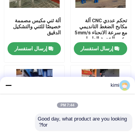
جولة في المصنع
تحكم عددي CNC آلة
آلة ثني مكبس مصممة
مكابح الضغط التانديمي
خصيصًا للثني والتشكيل
مع سرعة الانحناء 5mm/s
الدقيق
ضبط الجودة
وعمر الخدمة الطويل
إرسال استفسار
إرسال استفسار
اتصل بنا
أخبار
kimi
القضايا
7:44 PM
اطلب عرض أسعار
Good day, what product are you looking 
for?
آلة ثني مكبس بسرعة
أدوات الفرامل
cnc هيدروليّ صحافة مكبح
ثني احترافية 5 مم/ثانية
المضغوطة لأعمدة