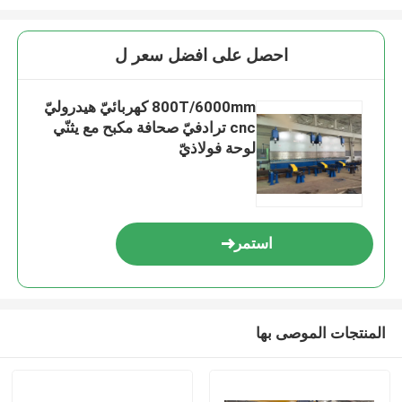
احصل على افضل سعر ل
800T/6000mm كهربائيّ هيدروليّ
cnc ترادفيّ صحافة مكبح مع يثنّي
لوحة فولاذيّ
استمر
المنتجات الموصى بها