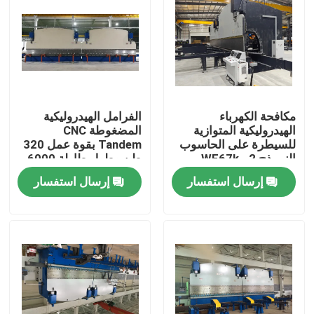
مكافحة الكهرباء
الفرامل الهيدروليكية
الهيدروليكية المتوازية
المضغوطة CNC
للسيطرة على الحاسوب
Tandem بقوة عمل 320
النموذج 2-WE67k-
طن وطول طاولة 6000
1200/6250 لصناعة ناقل
مم مع نظام DELEM
إرسال استفسار
إرسال استفسار
الحرارة الاحتكارية البرج
DA53T CNC
الأنبوبي والعمود العالي
المنزل
منتجات
معلومات عنا