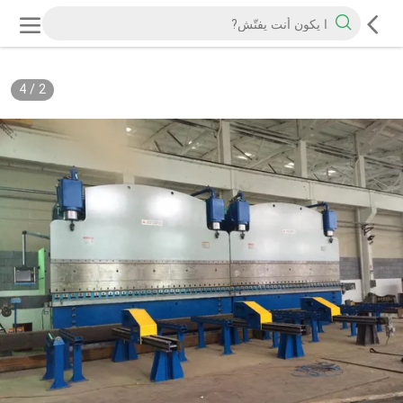
4
/
2