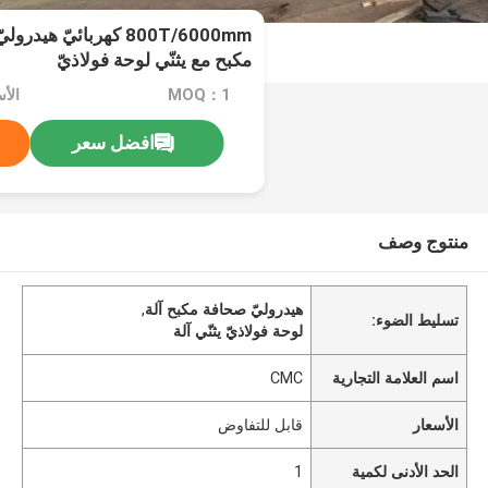
مكبح مع يثنّي لوحة فولاذيّ
MOQ：1
الأ
افضل سعر
منتوج وصف
هيدروليّ صحافة مكبح آلة
,
تسليط الضوء:
لوحة فولاذيّ يثنّي آلة
اسم العلامة التجارية
CMC
الأسعار
قابل للتفاوض
الحد الأدنى لكمية
1