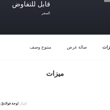
قابل للتفاوض
السعر
زات
صالة عرض
منتوج وصف
ميزات
إبراز:
لوحة فولاذيّ 