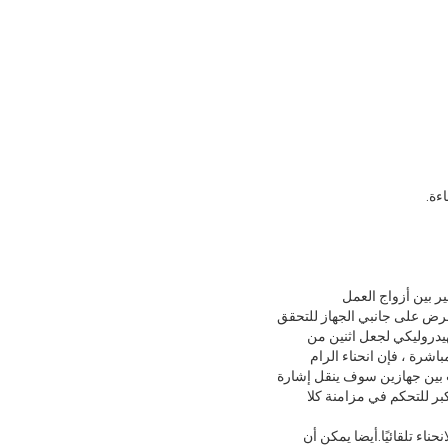
ر بين أزواج العمل
لعرض على جانبي الجهاز للتحقق
يدروليكي لجعل اثنين من
اح C ، وليس على ألواح المقصورة مباشرة ، فإن انحناء الرام
بت بين جهازين سوف ينقل إشارة
كبر للتحكم في مزامنة كلا
ناء تلقائيًا.أيضا يمكن أن