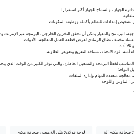
لقائية
تشخيص إمدادات للنظام بأكمله ووظيفة المكونات
آمنة، قوة الانحناء، مسافة التفريغ وتعويض الطاولة.
لمناسب لخطأ البرمجة والتشغيل الخاطئ، والتي توفر الكثير من الوقت الذي يبح
 معالجة متعددة المهام وإدارة الملفات
ّ صحافة مكبح آلة
لوحة فولاذيّ يثنّي آلة,معدن صحافة مكبح