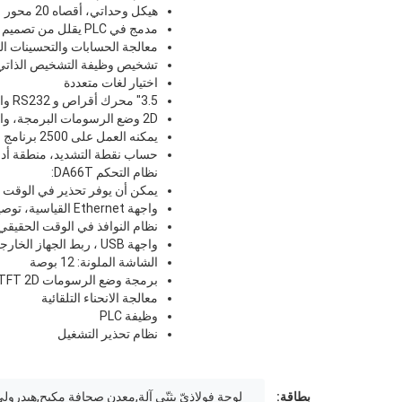
هيكل وحداتي، أقصاه 20 محور
مدمج في PLC يقلل من تصميم دائرة الجهاز ، والسماح للجهاز أكثر استقرارا
معالجة الحسابات والتحسينات الت
تشخيص وظيفة التشخيص الذاتي 
اختيار لغات متعددة
3.5" محرك أقراص و RS232 واجهة، البرنامج والمعيار يمكن أن تحقق التخزين الخارجي، البرمجة عبر الإنترنت وخارج الإنترنت.
2D وضع الرسومات البرمجة، واعتماد مختلف نطاق الرمادي لعرض قطعة العمل المعالجة، الأدوات.
يمكنه العمل على 2500 برنامج و 90 أداة
حساب نقطة التشديد، منطقة أداة 
نظام التحكم DA66T:
يمكن أن يوفر تحذير في الوقت ا
واجهة Ethernet القياسية، توصيل النوافذ
نظام النوافذ في الوقت الحقيقي،
واجهة USB ، ربط الجهاز الخارجي: الماوس واللوحة
الشاشة الملونة: 12 بوصة
برمجة وضع الرسومات TFT 2D
معالجة الانحناء التلقائية
وظيفة PLC
نظام تحذير التشغيل
بطاقة:
لوحة فولاذيّ يثنّي آلة,معدن صحافة مكبح,هيدرولي