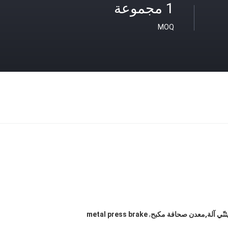
1 مجموعة
MOQ
,
يثنّي آلة,معدن صحافة مكبح
metal press brake