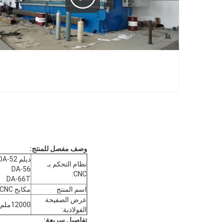
وصف مفصل للمنتج:
ديلم DA-52
نظام التحكم بـ
DA-56
CNC:
DA-66T
اسم المنتج
مكابح CNC التنظيفية
عرض الصفيحة
12000ملم
الفولاذية:
تفاصيل سريعة: