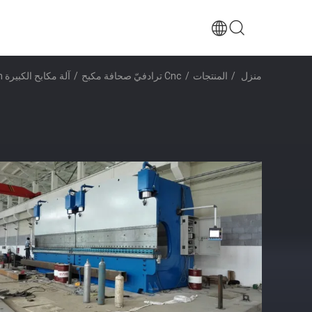
منزل
/
المنتجات
/
Cnc ترادفيّ صحافة مكبح
/
آلة مكابح الكبيرة CNC Tandem للطابعة الفولاذية 2-600T / 6000mm