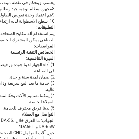
يحسب ويتحكم في نقطة ميتة، وتغيير سرعة نقطة. يمكن أن ضرب
8مجهزة بنظام توجيه جيد ونظام قياس الموقف ونظام التوازن الهيدروليكي لتلبية متطلبات العمل الطول الكامل والعمل الغريب.
9يتم اعتماد وحدة تعويض الطاولة للعمل لتعويض انحراف الآلة أثناء العمل لضمان دقة قطعة العمل.
10. سطح الاسطوانة لديه ارتداء جيد ومعالجة الحرارة، لذلك لديها التشحيم الجيد وطول عمر الخدمة
التطبيقات:
الصناعي.يمكن للمشترك الحصول 
المواصفات:
الخصائص التقنية الرئيسية
الميزة التنافسية:
1) أداء الجهاز لدينا جودة ورخي
في الصناعة.
2) ضمان لمدة سنة واحدة.
3) خدمة ما بعد البيع سريعة وذ
عالية.
4) يمكننا تصميم الآلات وفقًا لمت
العملاء الخاصة.
5) لدينا فريق محترف للخدمة.
التواصل مع العملاء
الجواب: ما الفرق خل
DA-65W و DA66T؟
حول آلات الفرامل
نقترح أربعة أنواع من نظام التح