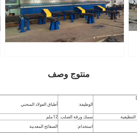
منتوج وصف
الوظيفة:
أطباق الفولاذ المنحني
سمك ورقة الصلب:
12ملم
استخدام:
الصفائح المعدنية