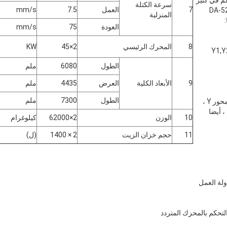
سرعة الكتلة
7
العمل
7.5
mm/s
DA-52، DA-
المنزلية
العودة
75
mm/s
8
المحرك الرئيسي
2×45
KW
لأقصى للتحكم 4 محور ((Y1,Y2
الطول
6080
ملم
9
الأبعاد الكلية
العرض
4435
ملم
الطول
7300
ملم
خوارزمية التحكم المتقدمة في محور Y ،
 أيضا
10
الوزن
2×62000
كيلوغرام
11
حجم خزان الزيت
2 × 1400
(ل)
لة العمل
 التحكم بالمحرك المتردد