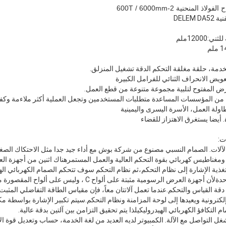
لمنحنية 2-600T / 6000mm
DELEM
. أيضا يستغرق الاهتزاز للقضاء
آلات. الصمام النسبي مصنوع من شركة بوش مع أداء جيد جدا مثل الاحتكاك الصغي
 ومغناطيس كهربائي بقوة التحكم العالية والعمل المستمرهناك اثنين من أجهزة ا
ذية الإشارة إلى نظام التحكم،ثم نظام التحكم سوف تتحكم الصمام الكهربائي اله
الأسطوانات التزامن على آلة واحدةلأن أجهزة العرض الرسومية مثبتة على ألو
ى دقة القياس والتحكم.عندما تعمل آلاتتان معاً، فإن مقياس الطاقة التفاضلي المث
إلكترونية ويعيدها إلى لوحة المزامنة ونظام التحكم.سيتم تكبير الإشارة بواسطة م
لتكافؤ الكهربائي الهيدروليكيلذا يتم تحقيق التزامن بين آلتين بدقة عالية.
ل التواصل مع الآلة. الكمبيوتر لديه العديد من لغة الخدمة، حساب وتعديل قوة الانح