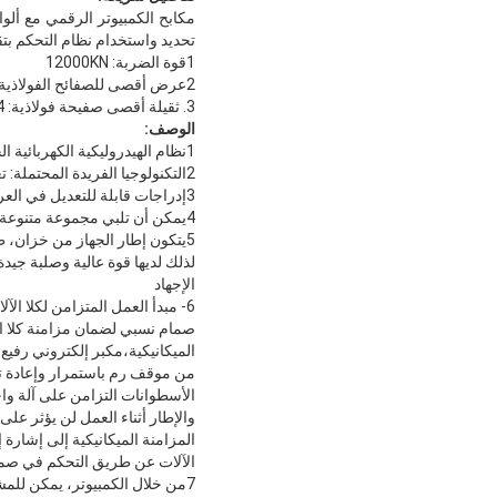
مكابح الكمبيوتر الرقمي مع ألواح الفولاذ ا
تحديد واستخدام نظام التحكم بتقنية  DA52
1قوة الضربة: 12000KN
2عرض أقصى للصفائح الفولاذية للثني:12000ملم
3. ثقيلة أقصى صفيحة فولاذية: 14 ملم
الوصف:
1نظام الهيدروليكية الكهربائية الخدمة، حلقة مغلقة التحكم الدقة تشغيل المنزلق.
2التكنولوجيا الفريدة المحتملة: تعويض الانحراف الثنائي للفرامل الكبيرة
3إدراجات قابلة للتعديل في العرض المفتوح لتلبية مجموعة متنوعة من قطع العمل.
4يمكن أن تلبي مجموعة متنوعة من المؤسسات المساعدة متطلبات المستخدمين وتجعل العملية أكثر ملاءمة وكفاءة.
5يتكون إطار الجهاز من خزان، طاولة العمل، الأسرة اليسرى واليمينية
لذلك لديها قوة عالية وصلبة جيدة
الإجهاد
6- مبدأ العمل المتزامن لكلا الآلات:
صمام نسبي لضمان مزامنة كلا ال
الميكانيكية،مكبر إلكتروني رفيع
من موقف رم باستمرار وإعادة تغ
والإطار أثناء العمل لن يؤثر عل
المزامنة الميكانيكية إلى إشارة 
الآلات عن طريق التحكم في صمام ا
7من خلال الكمبيوتر، يمكن للمشغ