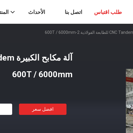
طلب اقتباس
اتصل بنا
الأحداث
المن
600T / 6000mm
افضل سعر