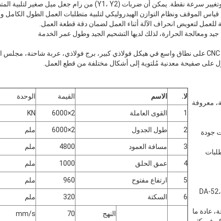
ات (Y1، Y2) من رام جعل ميل صغير لتلبية المتطلبات الخاصة للمستخدم.
يتم استخدام آلة مكابح الصحافة CNC على نطاق واسع في هيكل فولاذي كبير، برج فولاذي، عربة شاحنة، 
على صفيحة معدنية مُلتوية إلى أشكال مختلفة من قطع العمل.
لا.
الاسم
القيمة
الوحدة
صة، معروفة
1
القوى العاملة
2×6000
KN
2
طول الجدول
2×6000
ملم
ات جودة
3
مسافة العمود
4800
ملم
طلبات
4
عمق الحلق
1000
ملم
5
ارتفاع مفتوح
960
ملم
ال DA-52، DA-56،
6
السكتة
320
ملم
 CNC الصحيحة، عادة ما
النهج
70
mm/s
كم في كثير