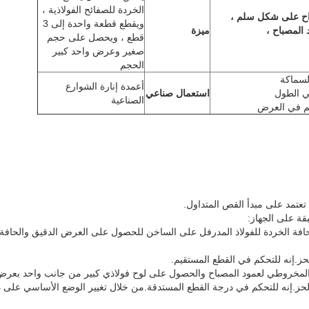
الخردة للصفائح الفولاذية ،
واح على شكل سلم ،
ويقطع قطعة واحدة إلى 3
 المصباح ،
ميزة
قطع ، ويحصل على حجم
صغير وعرض واحد كبير
الحجم
أعمدة إنارة الشوارع
استعمال صناعي
الصناعية
عتمد على مبدأ القص المتداول.
ة على الجهاز:
افة الخردة للفولاذ المدرفل على الساخن للحصول على العرض الدقيق والحافة ا
ز.إنه للتحكم في القطع المستقيم.
ذ المخروطي لعمود المصباح والحصول على لوح فولاذي كبير من جانب واحد بعر
ز.إنه للتحكم في درجة القطع المستدقة.من خلال تغيير الوضع الأساسي على دو