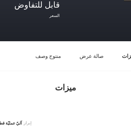
قابل للتفاوض
السعر
زات
صالة عرض
منتوج وصف
ميزات
إبراز:
آليّ عمليّة ق