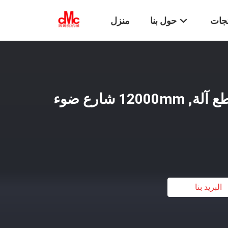
تجات
حول بنا
منزل
آليّ استدقاق عمليّة قطع آلة, 12000mm شارع ضوء
البريد بنا