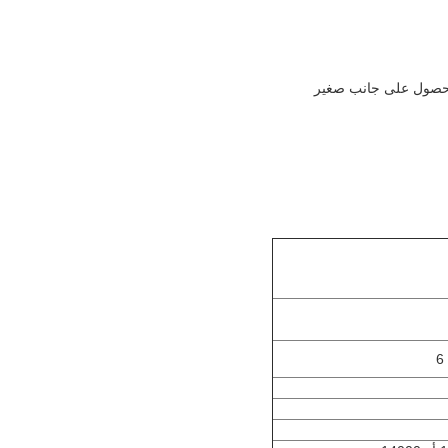
لى الجانبين ، وتقطع الورقة إلى 3 قطع أو قطعتين للحصول على جانب صغير