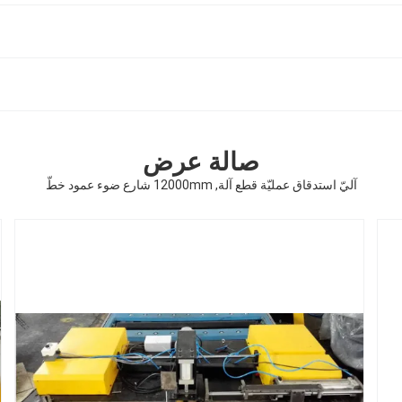
صالة عرض
آليّ استدقاق عمليّة قطع آلة, 12000mm شارع ضوء عمود خطّ