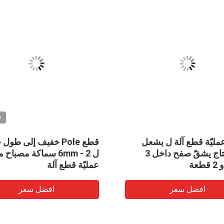
O
bev عمليّة قطع آلة ل يشعل
قطع Pole خفيف إلى طول
عمود إنتاج يشقّ صفح داخل 3
ل 2 - 6mm سماكة مصباح
عة
عمليّة قطع آلة
افضل سعر
افضل سعر