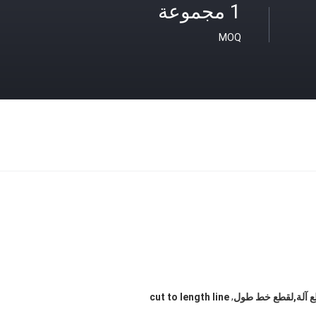
1 مجموعة
MOQ
,
طع آلة,لقطع خط طول
cut to length line