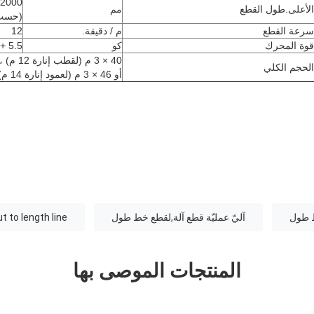
12000 أو 000
الأعلى.طول القطع
مم
(حسب 
سرعة القطع
م / دقيقة.
12
قوة المحرك
كو
5.5 + 5.5
40 × 3 م (لقطب إنارة 12 م) ،
الحجم الكلي
أو 46 × 3 م (لعمود إنارة 14 م)
ط طول
آليّ عمليّة قطع آلة,لقطع خط طول
t to length line
المنتجات الموصى بها