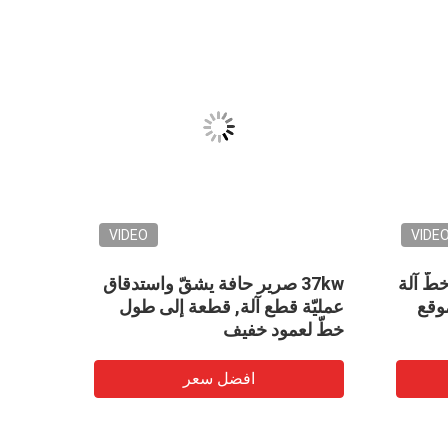
VIDEO
VIDE
 خطّ آلة
37kw صرير حافة يشقّ واستدقاق
 موقع
عمليّة قطع آلة, قطعة إلى طول
مم باس
خطّ لعمود خفيف
افضل سعر