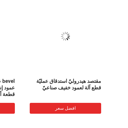
VID
مقتصد هيدروليّ استدقاق عمليّة
el
قطع آلة لعمود خفيف صناعيّ
قطعة أو 2 قط
افضل سعر