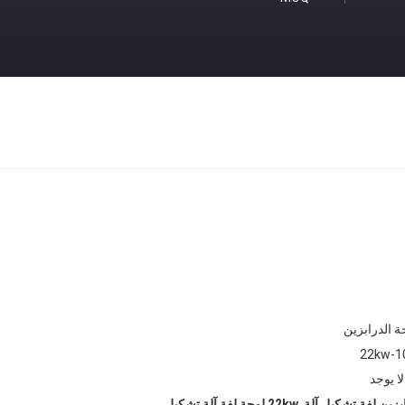
ة الدرابزين
22kw-1
لا يوجد
,
22kw لوحة لفة آلة تشكيل