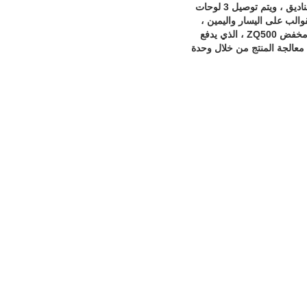
لضبط الجزء العلوي والسفلي ، يتم توصيل صندوق التوربين بقضيب توصيل لضمان مزامنة 3 مجموعات من الصناديق ، ويتم توصيل 3 لوحات
لأسطوانة 110 مم.هناك مجموعتان من القوالب على اليسار واليمين ،
واحدة للقوس الداخلي وواحدة للقوس الخارجي ، ومجموعة من المحرك الرئيسي 15KW.يتم تشغيله بواسطة مخفض ZQ500 ، الذي يدفع
، واحدة لكل يسار ويمين ، ويتم معالجة المنتج من خلال وحدة