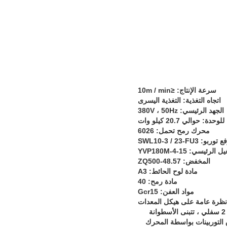
سرعة الإنتاج: ≤10m / min
اتجاه التغذية: التغذية اليسرى
الجهد الرئيسي: 380V ، 50Hz
: حوالي 20.7 كيلو وات
محرك رمح تحمل: 6026
 توربو: SWL10-3 / 23-FU3
ئيسي: YVP180M-4-15
المخفض: ZQ500-48.57
مادة لوح الحائط: A3
مادة رمح: 40
مواد العفن: Gcr15
 نظرة عامة على هيكل المعدات
تتم معالجة إطار المعدات عن طريق لوحة فولاذية A3 ، بعد معالجة الشيخوخة ، هيكل 3 أسطوانات ، 1 علوي و 2 سفلي ، تتبنى الأسطوانة
 ، ويتم تشغيل 3 مجموعات من محرك صندوق التوربينات بواسطة المحرك