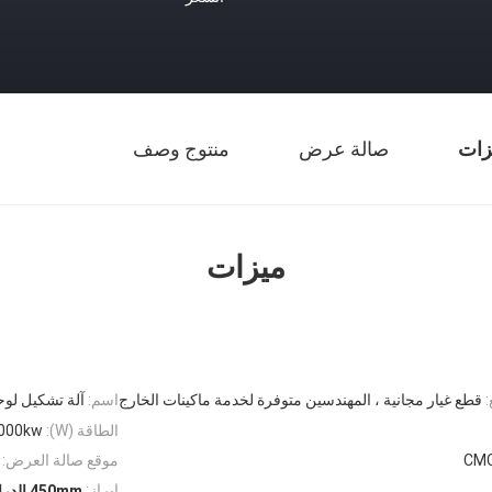
زات
صالة عرض
منتوج وصف
ميزات
:
قطع غيار مجانية ، المهندسين متوفرة لخدمة ماكينات الخارج
اسم:
آلة تشكيل لوح
الطاقة (W):
000kw
CM
موقع صالة العرض:
إبراز:
450mm الدرابزين لفة تشكيل آلة