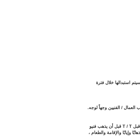
اء التي سيتم استبدالها خلال فترة
يجب على المشتري دفع رسوم التركيب (100 دولار أمريكي رجل واحد في اليوم).إلى حساب البائع المعين من قبل T / T قبل أن يذهب فنيو
ا وإيابًا والإقامة والطعام ،