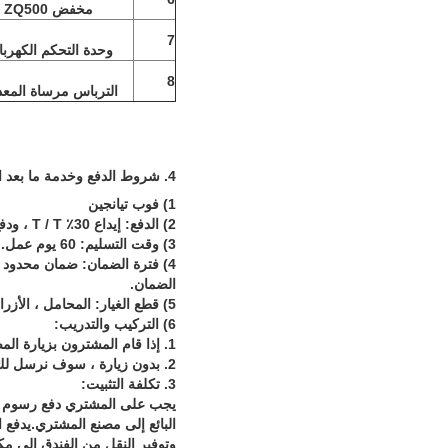
مخفض ZQ500
7
وحدة التحكم الكهربائ
8
الترباس مرساة المع
4. شروط الدفع وخدمة ما بعد البيع:
1) فوب تيانجين
2) الدفع: إيداع 30٪ T / T ، ودفع الرصيد قبل الشحن.
3) وقت التسليم: 60 يوم عمل.
الضمان.
5) قطع الغيار: المحامل ، الأزرار ، السلاسل ، الصمام المغناطيسي ، الأنبوب الواقي إلخ.
6) التركيب والتدريب:
1. إذا قام المشترون بزيارة المصنع وفحص الجهاز ، فسوف نعلمك كيفية تثبيت الجهاز واستخدامه ، وكذلك تدريب العمال / الفنيين وجهاً لوجه.
2. بدون زيارة ، سوف نرسل لك دليل المستخدم والأقراص المدمجة ليعلمك التثبيت والتشغيل.
3. تكلفة التثبيت:
البائع إلى مصنع المشتري.يدفع ا
وتوفير النقل من الفندق إلى مكا