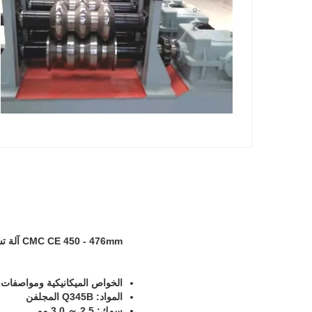
CMC CE 450 - 476mm آلة تشكيل لوحة الدرابزين
الخواص الميكانيكية ومواصفات ا
المواد: Q345B المجلفن
سمك: 2.5 ～ 3.0 مم