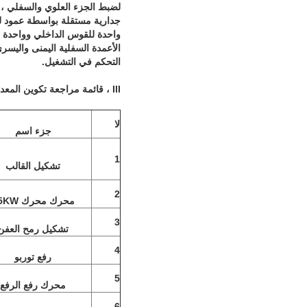
التحكم في التشغيل.
III ، قائمة مراجعة تكوين المعدات
لا
جزء اسم
1
تشكيل القالب
2
محرك محرك 15KW
3
تشكيل رمح العفن
4
رفع توربو
5
محرك رفع الرفع
6