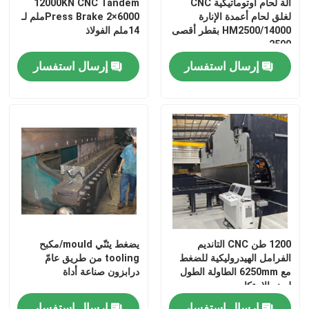
آلة لحام أوتوماتيكية CNC
12000KN CNC Tandem
لغلق لحام أعمدة الإنارة
Press Brake 2×6000ملم لـ
HM2500/14000 بقطر أقصى
14ملم الفولاذ
آلة تشكيل الدرابزين
2500 مم
إرسال استفسار
إرسال استفسار
هيدروليّ يقصّ آلة
يقذف يفجّر آلة
آلة قطع الليزر
آلة قطع البلازما CNC
1200 طن CNC التانديم
يضغط يثنّي mould/مكبح
آلة استقامة العمود
الفرامل الهيدروليكية للضغط
tooling من طريق عامّ
مع 6250mm الطاولة الطول
درابزون صناعة أداة
لصنع الاحتكار
خط حز لفائف الصلب
إرسال استفسار
إرسال استفسار