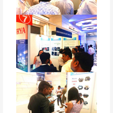
جولة في المصنع
ضبط الجودة
اتصل بنا
أخبار
القضايا
اطلب عرض أسعار
cnc هيدروليّ صحافة مكبح