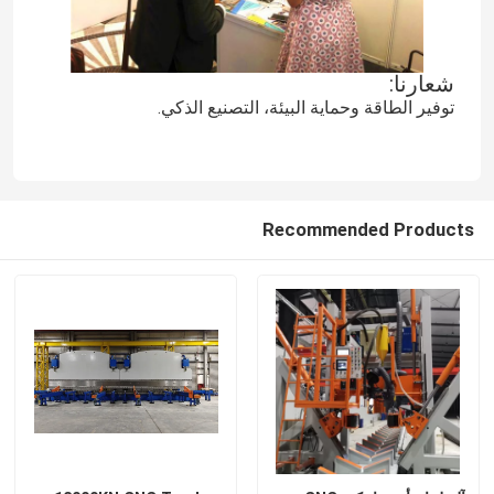
cnc ترادفيّ صحافة مكبح
شعارنا:
توفير الطاقة وحماية البيئة، التصنيع الذكي.
خفيف Pole آلة
خفيف Pole soudure آلة
Recommended Products
آلة قطع باب القطب الخفيفة
آلة لحام التماس العالي والاحادي
قص على طول الجهاز
استدقاق عمليّة قطع آلة