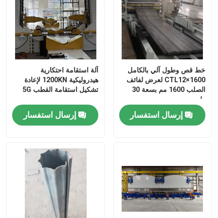
خط قص وطول آلي بالكامل
آلة استقامة احتكارية
CTL12×1600 لعرض لفائف
هيدروليكية 1200KN لإعادة
الصلب 1600 مم بسعة 30
تشكيل استقامة القطب 5G
طن
إرسال استفسار
إرسال استفسار