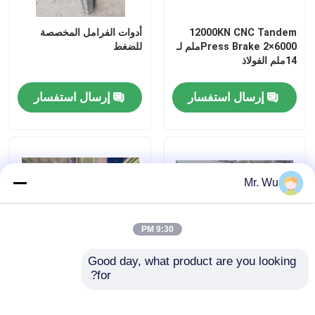
12000KN CNC Tandem
أدوات الفرامل المخصصة
Press Brake 2×6000ملم لـ
للضغط
14ملم الفولاذ
إرسال استفسار
إرسال استفسار
Mr. Wu
9:30 PM
Good day, what product are you looking 
for?
آلة تشكيل الفرامل للضغط
معدل الضغط المزدوج القطب
لتطبيقات العمل الثقيل
المخروطي / القطب الثمانية
الأدوات لجهاز الفرامل الصحية