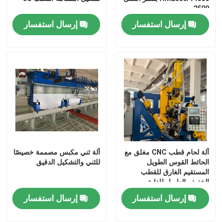
2500 مم
إرسال استفسار
إرسال استفسار
آلة لحام قطب CNC مغلق مع
آلة ثني مكبس مصممة خصيصًا
الحائط القوس الطويل
للثني والتشكيل الدقيق
المستقيم الغارق للقطب
الخفيف الطويل للغاية
12000mm و 1 شخص عملية
إرسال استفسار
إرسال استفسار
بسيطة