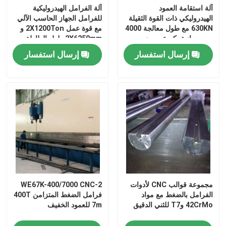
آلة استقامة العمود
آلة الفرامل الهيدروليكية
الهيدروليكي ذات القوة الثقيلة
للفرامل الجهاز الحاسب الآلي
630KN مع طول معالجة 4000
مع قوة عمل 2X1200Ton و
مم وجهاز تحكم عن بعد
2X6250mm طول الطاولة
لاسلكي
لفترة خدمة طويلة
إرسال استفسار
إرسال استفسار
مجموعة قوالب CNC لأدوات
2-WE67K-400/7000 CNC
الفرامل بالضغط مع مواد
فرامل الضغط المتزامن 400T
42CrMo وT7 للثني الدقيق
7m للعمود الخفيف