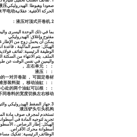
1. لفائف الصلب تحميل سيارة دوللي ：
صعودا وهبوطا: الهيدروليكي
液压
الحركة الأفقية: عقلانية
水平电动
：
液压对顶式开卷机
2.
بما في ذلك الوحدة اليسرى والي
مفتوح وإغلاق: الهيدروليكي
يمكن أن يحمل زوج من الإطار غي
الهيكل: جسم الماكينة ، قاعدة ا
الوظيفة الرئيسية: لفائف فولاذية
الملف. يتم الانتهاء من السكتة 
واليمين في نفس الوقت عن ط
： ： 左右单元 ，
： ： 液压
的一对开卷架 ， 可固定卷材。
： ： 机体 ， 滑动基座 ， ， 锥形装料架 ， 移动油缸。
 中心处的两个油缸可以根
不同卷料的宽度切换左右移动。
3.
جهاز الضغط الهيدروليكي والت
液压铲头引头机构
تستخدم لمجرف صوف مادة الملف 
تجريد لتوجيه المادة في أسطوانة الجر. يسحب جر الطاقة
الهيكل: إطار الرصاص ، الأسطو
أسطوانة محرك الأقراص.