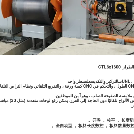
ز: CTL6
00
16
x
UN
س
التركيز والتكديس
على
سطر واحد
.
ملامسة الصفيحة الصلب ، وهو آمن للموظفين.
بعد القطع المتقاطعة ، يت
.
开卷 ， 校平 ， 长度
全自动型 ， 板料长度数控 ， 板料数量数控