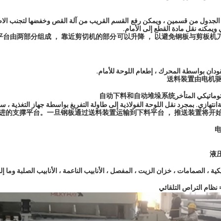
 الجدول من قسمين ، ويمكن رفع القسم القريب من آلة القص وخفضها لتجنب الاص
ويمكنه نقل مادة القطع إلى الأمام.
台由两部分组成 ， 靠近剪切机的部分可以升降 ， 以避免钢板与剪板机
قودان بواسطة المحرك ، إطعام اللوحة للأمام.
送料装置由电机驱
وماتيكي المتأخر
堆垛系统
自动
自动下料和
ة
انتهازي. بمجرد نقل اللوحة الفولاذية إلى طاولة التفريغ بواسطة جهاز التغذية ، س
液
ة ، الصمامات ، خزان الزيت ، المفصل ، الأنابيب الناعمة ، الأنابيب الصلبة وما إل