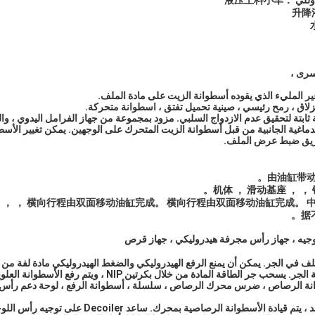
液压上料小车
升降
سرى ،
ر المليء الذي يقوده أسطوانة الزيت على مادة الملف.
نزلاق ، رمح رئيسي ، صينية تحميل تفتق ، اسطوانة متحركة.
 ثابتة لتحقيق عدم الازدواج السلبي. مزود بمجموعة من جهاز الفرامل اليدوي ، والذ
الدماغية الجانبية من قبل أسطوانة الزيت المتحرك على الوجهين. يمكن تغيير الأ
ريق ضبط عرض الملف.
由油缸带动
动开卷。 ， ， 横向行程由双面移动油缸完成。 横向行程由双面移动油缸完成。
据
وجيه ، جهاز رأس مجرفة هيدروليكي ، جهاز قرص
في الجر. يمكن أن يمنع الرفع الهيدروليكي والضغط الهيدروليكي مادة لفة من 
 المادة من خلال بكرتين NIP ، ويتم رفع الأسطوانة العلوية NIP وخفضها هيدروليكيًا.
انة الرصاص ، ضرس محرك الرصاص ، سلسلة ، أسطوانة الرفع ، لوحة دعم رأس ا
الوظائف الرئيسية: تفكيك مساعد ، يتم قيادة الأسطوانة ا