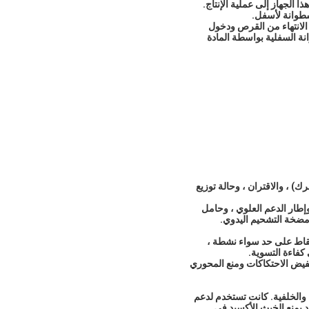
ا الجهاز إلى عملية الإنتاج.
سطوانة لأسفل.
رسل الورقة إلى المعدات الخلفية ، ويعتمد ناقل الحركة مخفض ومخلب محرك Cycloid. بعد الانتهاء من القرص ودخول
انة السفلية بواسطة المادة
) ، والاقتران ، وحالة توزيع
إطار الدعم العلوي ، وحامل
إسقاط على حد سواء نشطة ،
كفاءة التسوية.
يض الاحتكاكات ومنع المحوري
 والخلفية. كانت تستخدم لدعم
د يمنع الخبث الأكسيد في