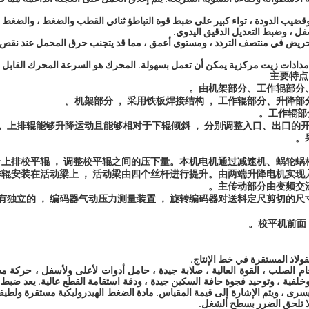
 وقضيب الدودة ، تواء كبير على ضبط قوة التباطؤ ثنائي القطب والضغط ، والضغط 
 ، وضبط التعديل الدقيق اليدوي.
تحريض في منتصف التردد ، ومستوى أعمق ، مما قد يتجنب حرق المحمل عند نقص
إمدادات زيت مركزية يمكن أن تعمل بسهولة. المحرك هو السرعة المحرك القابل ل
主要特点 
由机架部分、工作辊部分
机架部分 ， 采用铁板焊接结构 ， 工作辊部分、升降部
工作辊部
， 上排辊能够升降运动且能够相对于下辊倾斜 ， 分别调整入口、出口的开
上排校平辊 ， 调整校平辊之间的压下量。本机电机通过减速机、蜗轮蜗
辊安装在活动梁上 ， 活动梁由四个丝杆进行提升。由两端升降电机实现
主传动部分由变频交
装有独立的 ， 编码器气动压力测量装置 ， 旋转编码器对送料定尺剪切的
校平机前面 
ولاذ المستقرة في خط الإنتاج.
حام الصلب ، القوة العالية ، صلابة جيدة ، حامل أدوات لأعلى ولأسفل ، حركة 
خلفية ، وتوحيد فجوة حافة السكين جيدة ، ودقة استقامة القطع عالية. يعد ضبط
يسرى ، ويتم الإشارة إلى قيمة المقياس. مادة الضغط الهيدروليكية مستقرة ولطيف
 لا تلحق الضرر بسطح الشغل.