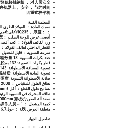
度降低接触钢板 ， 对人员安全。
序机器上
， 安全 ， 节约时间。
四重式校平机
المعلمة الفنية
سمك المادة ： الفولاذ الطري ا
： ：
， 厚度
Q235
الأعلى:
6
مم 
أقصى عرض للوحة الصلب ：
宽
وزن لفائف الفولاذ ： كحد أقصى 30 ط
القطر الداخلي لفائف الفولاذ ： φ508mm -φ760mm
سرعة التسوية ：
قابل للتعديل 
عدد بكرات التسوية: 1
3
平辊数量
قطر بكرات التسوية: 1
32
مم
辊径
تسوية المسافة الأسطوانة: 1
43
تسوية المادة الأسطوانة: 40Cr
辊材质
صلابة الأسطوانة التسوية: HRC55
理硬度
نطاق الطول للمقياس ： 2000 ～ 14000mm وفقًا للمتطلبات
تسامح طول القطع
： أقل ± 5mm (قاعدة على لوحة طول 8M)
طاقة المحرك في التسوية الرئيس
سعة آلة القص:
剪板机
00mm
0
كمية المشغل ： 1 ~ 2
需操作人员
منطقة العرض للآلة ： حول
6.7
م
تفاصيل الجهاز