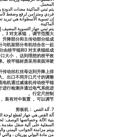
المحمل.
يتم تبني الماكينة معدات الدودة
فردي ومتزامن لرفع وضغط لأسفل
إن تسوية الأسطوانة هي تبريد 
الماكينة.
يتم تبني جهاز التسوية المضيف 
， 3 对支承辊 ， 调节范围大
、升降部分和主传动部分组成。
分与机架部分有机结合在一起。
分由校平辊和
3 对支承辊
组成。
口大小 ， 达到理想的校平效
果。校平辊材质采用表面淬硬。
杆传动丝杠丝母达到升降上排
入、出口不同开口尺寸的调整。
流电机通过减速机传动校平辊。
尺寸进行检测并通过电气系统进
行定尺控制。
， 装有对中装置 ， 可以调节。
7. آلة القص ：
剪板机
آلة القص هي جهاز لقطع لوحة الف
بنية الآلة وخصائصها الوصف: ل
السفلية على آلية صقل مقدمة و
ويتم مزامنة الجوانب اليمنى وال
من مادة البولي يوريثان ، والتي