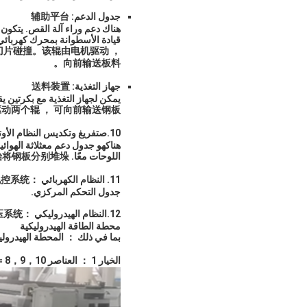
جدول الدعم: 辅助平台
هناك دعم وراء آلة القص. يتكون
قيادة الأسطوانة بمحرك كهربائي 
刀片碰撞。该辊由电机驱动 ，
向前输送板料。
جهاز التغذية: 送料装置
يمكن لجهاز التغذية مع بكرتين ي
动两个辊 ， 可向前输送钢板
10
.
ص
تفريغ وتكديس النظام الأوت
هناك
هو جدول دعم مع
ثلاثة الهوائي
اللوحات معًا. 有一个带有三个气动推进的支撑平台。一旦钢板通过送料装置运输到下料平台 ， 推送装置将开始将钢板分别堆垛。
11
. النظام الكهربائي ：
电控系统
جدول التحكم المركزي.
2.
1
النظام الهيدروليكي ：
压系统
محطة الطاقة الهيدروليكية
بما في ذلك ： المحطة الهيدروليكي
الخيار 1 ： العناصر 8，9，10 = نظام التراص التلقائي