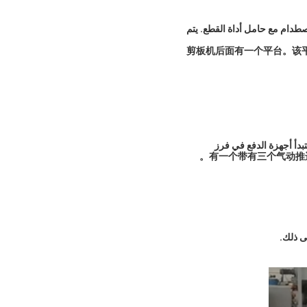
طدام مع حامل أداة القطع. يتم
剪板机后面有一个平台。该平
تبدأ أجهزة الدفع في فرز
ى ذلك.