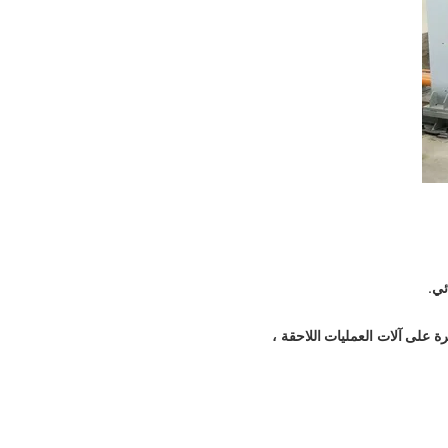
م تكديس الألواح تلقائيًا دون الحاجة إلى الفرز. يمكن رفع لوحات متعددة (مثل 30) مباشرة على آلات العمليات اللاحقة ،