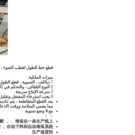
قطع خط الطول لقطب الضوء ، الطرا
ميزات الملكية:
1.
دي
اللف ، التسوية ، قطع الطول ، L
2.
النوع التلقائي ، والتحكم في CNC الطول ، والتحكم في CNC كمية ورقة ، والتفريغ التلقائي ونظام التراص التلقائي.
3.
سرعة الإنتاج سريعة.
4.
يجب استرخاء المشغل وتقليل 
مما يضمن السلامة ووقت الادخار
مع 4 وضع تسوية
： ：
切断 ， ， 堆垛在一条生产线上。
 ， 自动下料和自动堆垛系统。
生产速度快