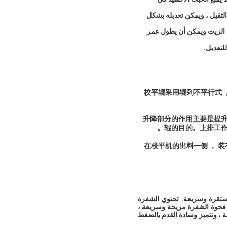
الثقيل ، ويمكن تعديله بشكل
 الزيت ويمكن أن يطول عمر
لتعديل.
校平辊采用辊列不平行式 
升降部分的作用主要是提升
辊的目的。上排工作
在校平机的出料一侧 ， 
مستقرة وسريعة. تحتوي الشفرة
 فجوة الشفرة مريحة وسريعة ،
ة ، وتتميز وسادة القدم بالضغط