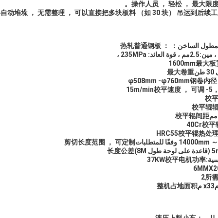
操作人员 ， 轻松 ， 最大限
料自动
堆垛 ， 无需整理 ， 可以直接把多块板料 （如 30 块） 吊运到
后续工
لمطول الساخن
： ： 热轧普通钢板
، مين:
2.5
مم ، قوة العائد: 235MPa ،
160
0mm
最大板
ن
最大卷重
钢卷内径
，
5- 15m/min
校平速度 ， 可调
校
校平辊
مم
校平辊间距
校平
校平辊热处
剪切长度范围 ， 可定制
长度公差
ية:
校平电机功率
KW
37
6
MMX2
所
33 م
x
整机占地面积