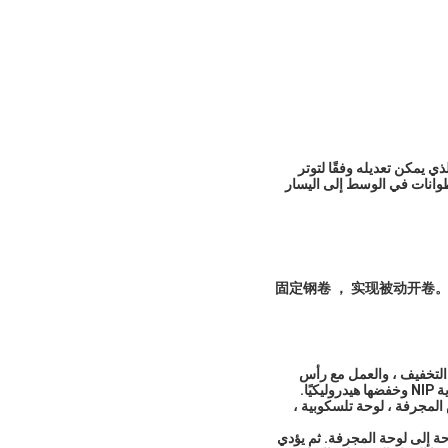
ي يمكن تعديله وفقًا لتوتر
سطوانات في الوسط إلى اليسار
： ： 固定钢卷 ， 实现被
التخفيف ، والعمل مع رأس
لمجرفة ، لوحة تلسكوبية ،
لرصاصية بمحرك. ساعد Decoiler على توجيه رأس اللوحة إلى لوحة المجرفة. ثم يؤدي