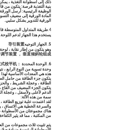
ذلك إلى أسطوانة التغذية ، يمكن ر
بنية التغذية قرصة: يتكون من قا
المادة الورقية إلى مضيف التسوية
الورقية للتدوير بشكل سلبي.
4.
طريقة المتداول المتوسطة قا
يستخدم هذا الجهاز لدعم اللوحة.
5. الجهاز التوجيه
导引装置
وهو يتكون من إطار نقابة ، لوحة
向调节装置 ， 垂直倾斜轮组成。
6. الوحدة المحددة ：
重式校平机
وحدة تسوية من النوع الرابع ، نت
هذه هي المعدات الأساسية لهذا
يتكون جزء الطاقة من حامل الطاق
الطاقة ، وعجلة الشريط ، والحزام
يتكون الجزء المضيف من القاع ، 
الدعم لأعلى ولأسفل ، وعجلة الدعم ، والرفع الكهربا
سمة من هذه الآلة:
لقد اعتمدت علبة توزيع الطاقة 
والسرعة الخطية هي الاتساق ، و
هناك مجموعتان من الأسطوانة ع
من المكتبة ، مما قد يثير الكفاءة.
يتم تثبيت ثلاث مجموعات من الع
الأسطوانة الرئيسية وزيادة صلاب