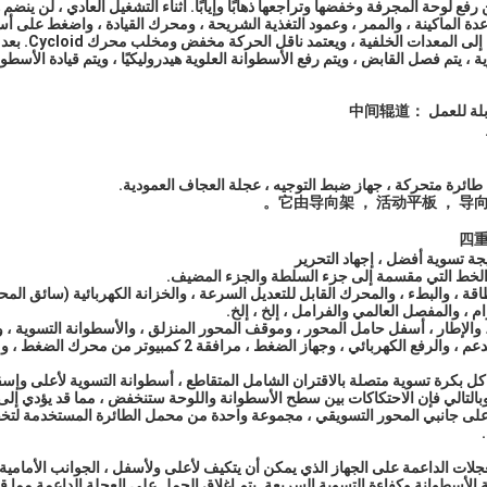
فع لوحة المجرفة وخفضها وتراجعها ذهابًا وإيابًا. أثناء التشغيل العادي ، لن ينضم هذ
عدة الماكينة ، والممر ، وعمود التغذية الشريحة ، ومحرك القيادة ، واضغط على أ
الوظيفة الرئيسية: أ
 ، يتم فصل القابض ، ويتم رفع الأسطوانة العلوية هيدروليكيًا ، ويتم قيادة الأسطو
بلة للعمل ：
中间辊道
 طائرة متحركة ، جهاز ضبط التوجيه ، عجلة العجاف العمودية.
它由导向架 ， 活动平板 ， 导
四
يجة تسوية أفضل ، إجهاد التحرير
 الخط التي مقسمة إلى جزء السلطة والجزء المضيف.
ة ، والبطء ، والمحرك القابل للتعديل السرعة ، والخزانة الكهربائية (سائق المحرك
 ، والمفصل العالمي والفرامل ، إلخ ، إلخ.
والإطار ، أسفل حامل المحور ، وموقف المحور المنزلق ، والأسطوانة التسوية ، و
ئي ، وجهاز الضغط ، مرافقة 2 كمبيوتر من محرك الضغط ، ومضخة التشحيم اليدوي.
، كل بكرة تسوية متصلة بالاقتران الشامل المتقاطع ، أسطوانة التسوية لأعلى و
بالتالي فإن الاحتكاكات بين سطح الأسطوانة واللوحة ستنخفض ، مما قد يؤدي إلى 
لى جانبي المحور التسويقي ، مجموعة واحدة من محمل الطائرة المستخدمة لتخف
جلات الداعمة على الجهاز الذي يمكن أن يتكيف لأعلى ولأسفل ، الجوانب الأمامية
ة الأسطوانة وكفاءة التسوية السريعة. يتم إغلاق الحمل على العجلة الداعمة مما ق