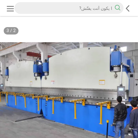
3
/
2