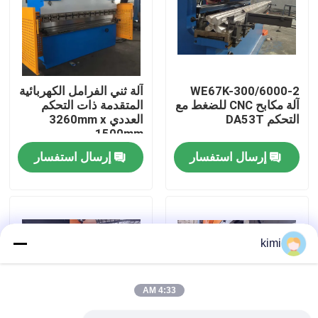
جولة في المصنع
ضبط الجودة
2-WE67K-300/6000
آلة ثني الفرامل الكهربائية
آلة مكابح CNC للضغط مع
المتقدمة ذات التحكم
التحكم DA53T
العددي 3260mm x
اتصل بنا
1500mm
إرسال استفسار
إرسال استفسار
أخبار
القضايا
kimi
اطلب عرض أسعار
4:33 AM
cnc هيدروليّ صحافة مكبح