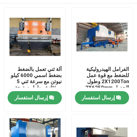
الفرامل الهيدروليكية
آلة ثني تعمل بالضغط
للضغط مع قوة عمل
بضغط اسمي 6000 كيلو
2X1200Ton وطول
نيوتن مع سرعة ثني 5
الجدول 2X6250mm
مم/ثانية وطول صفيحة
لفترة خدمة طويلة
2200-7000 مم
المنزل
إرسال استفسار
إرسال استفسار
منتجات
معلومات عنا